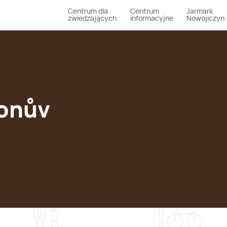
Centrum dla
Centrum
Jarmark
zwiedzających
informacyjne
Nowojiczyn
donův