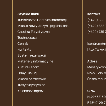
Szybkie linki:
Kontakt
:
Turystyczne Centrum Informacji
(+420) 556 
Miasto Nowy Jiczyn i jego historia
(+420) 556 
Gazetka Turystyczna
(+420) 735 
Technotrasa
Cennik
icentrum@no
Kontakty
http://www.i
System rezerwacji
Materiały informacyjne
Adres:
Kultura i sport
Masarykovo
Firmy i usługi
Nový Jičín 7
Miasto partnerskie
Česká repub
Trasy turystyczne
Kalendarz imprez
GPS:
N 49° 35' 39.
E 18° 0' 29.7