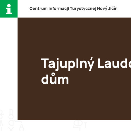
C
entrum
i
nformacji
T
urystycznej
N
ový
J
ičín
Tajuplný Lau
dům