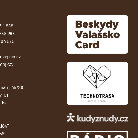
711 888
768 288
704 070
vyjicin.cz
cnj.cz/
 nám, 45/29
41 01
lika
184''
56''