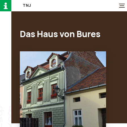
T
N
J
Das Haus von Bures