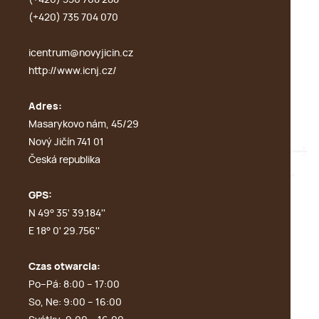
(+420) 556 768 288
(+420) 735 704 070
icentrum@novyjicin.cz
http://www.icnj.cz/
Adres:
Masarykovo nám, 45/29
Nový Jičín 741 01
Česká republika
GPS:
N 49° 35' 39.184''
E 18° 0' 29.756''
Czas otwarcia:
Po–Pá: 8:00 – 17:00
So, Ne: 9:00 – 16:00