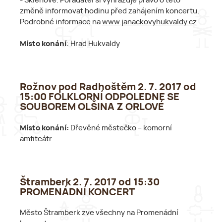
- Sklenově. Pořadatel si vyhrazuje právo o této
změně informovat hodinu před zahájením koncertu.
Podrobné informace na
www.janackovyhukvaldy.cz
Místo konání
: Hrad Hukvaldy
Rožnov pod Radhoštěm 2. 7. 2017 od
15:00 FOLKLORNÍ ODPOLEDNE SE
SOUBOREM OLŠINA Z ORLOVÉ
Místo konání:
Dřevěné městečko – komorní
amfiteátr
Štramberk 2. 7. 2017 od 15:30
PROMENÁDNÍ KONCERT
Město Štramberk zve všechny na Promenádní