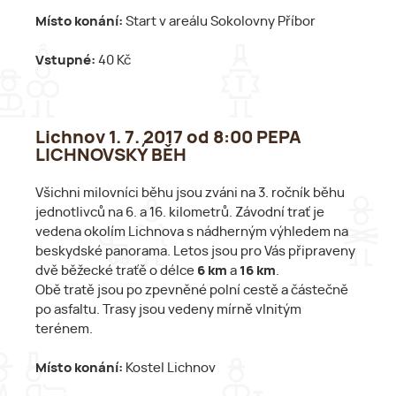
Místo konání:
Start v areálu Sokolovny Příbor
Vstupné:
40 Kč
Lichnov 1. 7. 2017 od 8:00 PEPA
LICHNOVSKÝ BĚH
Všichni milovníci běhu jsou zváni na 3. ročník běhu
jednotlivců na 6. a 16. kilometrů. Závodní trať je
vedena okolím Lichnova s nádherným výhledem na
beskydské panorama. Letos jsou pro Vás připraveny
dvě běžecké traťě o délce
6 km
a
16 km
.
Obě tratě jsou po zpevněné polní cestě a částečně
po asfaltu. Trasy jsou vedeny mírně vlnitým
terénem.
Místo konání:
Kostel Lichnov