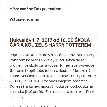
Místo konání
: Park po zámkem
Vstupné:
zdarma
Hukvaldy 1. 7. 2017 od 10:00 ŠKOLA
ČAR A KOUZEL S HARRY POTTEREM
Přijď oslavit konec školy a začátek prázdnin s Harry
Potterem na hrad Hukvaldy. Hrad Hukvaldy se
promění ve školu čar a kouzel. Přines své vysvědčení
(bereme i kopii nebo fotku) a dostaneš kouzelný
dárek. Naučíme tě čarovat – hodiny s Harry Potterem
v 10:00, 13:00, 16:00Posbíráš magické předmět.
Odneseš si kámen mudrců Fotka ve fotokoutku na
památku jistě potěší. Zaklínadlo pro tuto akci: Darh
an Elchyr.