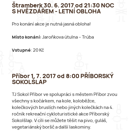
Štramberk 30. 6. 2017 od 21:30 NOC
S HVĚZDÁŘEM - LETNÍ OBLOHA
Pro konání akce je nutná jasná obloha!
Místo konání:
Jaroňkova útulna – Trúba
Vstupné
: 20 Kč
Příbor 1. 7. 2017 od 8:00 PŘÍBORSKÝ
SOKOLŠLAP
TJ Sokol Příbor ve spolupráci s městem Příbor zvou
všechny s kočárkem, na kole, koloběžce,
kolečkových bruslích nebo jiných kolečkách na 4.
ročník rekreační cykloturistické akce Příborský
Sokolšlap. V cíli se můžete těšit na pivo, guláš,
vegetariánský boršč a další laskominy.