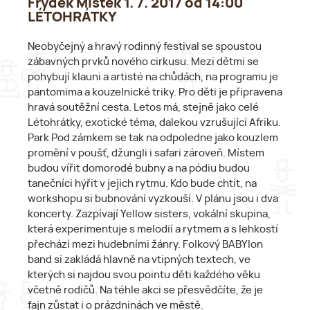
Frýdek Místek 1. 7. 2017 od 14:00
LÉTOHRÁTKY
Neobyčejný a hravý rodinný festival se spoustou
zábavných prvků nového cirkusu. Mezi dětmi se
pohybují klauni a artisté na chůdách, na programu je
pantomima a kouzelnické triky. Pro děti je připravena
hravá soutěžní cesta. Letos má, stejně jako celé
Létohrátky, exotické téma, dalekou vzrušující Afriku.
Park Pod zámkem se tak na odpoledne jako kouzlem
promění v poušť, džungli i safari zároveň. Místem
budou vířit domorodé bubny a na pódiu budou
tanečníci hýřit v jejich rytmu. Kdo bude chtít, na
workshopu si bubnování vyzkouší. V plánu jsou i dva
koncerty. Zazpívají Yellow sisters, vokální skupina,
která experimentuje s melodií a rytmem a s lehkostí
přechází mezi hudebními žánry. Folkový BABYlon
band si zakládá hlavně na vtipných textech, ve
kterých si najdou svou pointu děti každého věku
včetně rodičů. Na téhle akci se přesvědčíte, že je
fajn zůstat i o prázdninách ve městě.