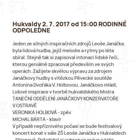
Hukvaldy 2. 7. 2017 od 15:00 RODINNÉ
ODPOLEDNE
Jeden ze silných inspiračních zdrojů Leoše Janáčka
byla lidová hudba, jejíž melodie a rytmy po léta
sbíral. Stejně tak si zapisoval intonaci lidské řeči,
kterou geniálně zpracoval především ve svých
operách. Zažijete skvělou výpravu za zdrojem
Janáčkovy hudby s vítězkou Pěvecké soutěže
Antonína Dvořáka V. Holbovou. Janáčkovo mládí,
Lidové inspirace v tvorbě hukvaldského Mistra
TANEČNÍ ODDĚLENÍ JANÁČKOVY KONZERVATOŘE
V OSTRAVĚ
VERONIKA HOLBOVÁ - zpěv
MICHAL BÁRTA - klavír
V případě nepříznivého počasí se bude festivalový
koncert konat v sále ZŠ Leoše Janáčka v Hukvaldech