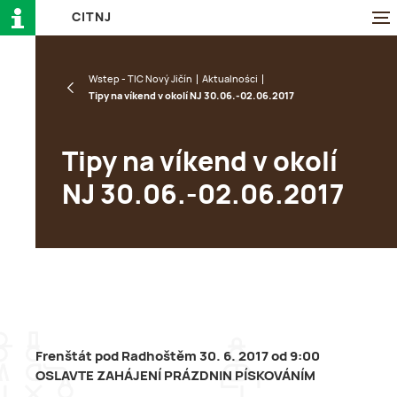
C
I
T
N
J
Wstep - TIC Nový Jičín
Aktualności
Tipy na víkend v okolí NJ 30.06.-02.06.2017
Tipy na víkend v okolí
NJ 30.06.-02.06.2017
Frenštát pod Radhoštěm 30. 6. 2017 od 9:00
OSLAVTE ZAHÁJENÍ PRÁZDNIN PÍSKOVÁNÍM