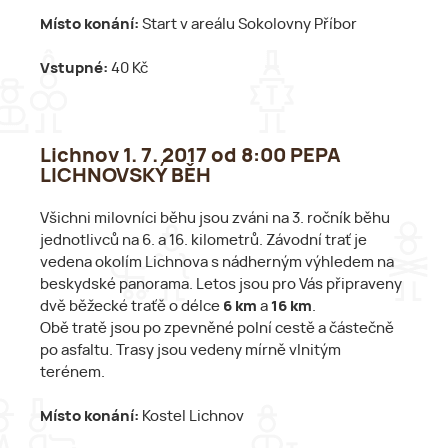
Místo konání:
Start v areálu Sokolovny Příbor
Vstupné:
40 Kč
Lichnov 1. 7. 2017 od 8:00 PEPA
LICHNOVSKÝ BĚH
Všichni milovníci běhu jsou zváni na 3. ročník běhu
jednotlivců na 6. a 16. kilometrů. Závodní trať je
vedena okolím Lichnova s nádherným výhledem na
beskydské panorama. Letos jsou pro Vás připraveny
dvě běžecké traťě o délce
6 km
a
16 km
.
Obě tratě jsou po zpevněné polní cestě a částečně
po asfaltu. Trasy jsou vedeny mírně vlnitým
terénem.
Místo konání:
Kostel Lichnov