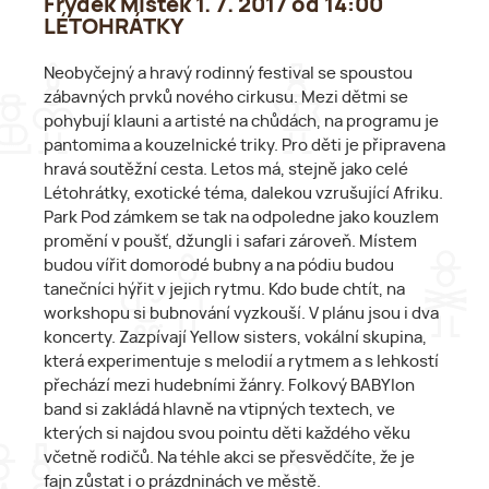
Frýdek Místek 1. 7. 2017 od 14:00
LÉTOHRÁTKY
Neobyčejný a hravý rodinný festival se spoustou
zábavných prvků nového cirkusu. Mezi dětmi se
pohybují klauni a artisté na chůdách, na programu je
pantomima a kouzelnické triky. Pro děti je připravena
hravá soutěžní cesta. Letos má, stejně jako celé
Létohrátky, exotické téma, dalekou vzrušující Afriku.
Park Pod zámkem se tak na odpoledne jako kouzlem
promění v poušť, džungli i safari zároveň. Místem
budou vířit domorodé bubny a na pódiu budou
tanečníci hýřit v jejich rytmu. Kdo bude chtít, na
workshopu si bubnování vyzkouší. V plánu jsou i dva
koncerty. Zazpívají Yellow sisters, vokální skupina,
která experimentuje s melodií a rytmem a s lehkostí
přechází mezi hudebními žánry. Folkový BABYlon
band si zakládá hlavně na vtipných textech, ve
kterých si najdou svou pointu děti každého věku
včetně rodičů. Na téhle akci se přesvědčíte, že je
fajn zůstat i o prázdninách ve městě.