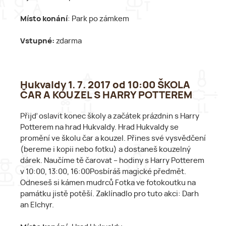
Místo konání
: Park po zámkem
Vstupné:
zdarma
Hukvaldy 1. 7. 2017 od 10:00 ŠKOLA
ČAR A KOUZEL S HARRY POTTEREM
Přijď oslavit konec školy a začátek prázdnin s Harry
Potterem na hrad Hukvaldy. Hrad Hukvaldy se
promění ve školu čar a kouzel. Přines své vysvědčení
(bereme i kopii nebo fotku) a dostaneš kouzelný
dárek. Naučíme tě čarovat – hodiny s Harry Potterem
v 10:00, 13:00, 16:00Posbíráš magické předmět.
Odneseš si kámen mudrců Fotka ve fotokoutku na
památku jistě potěší. Zaklínadlo pro tuto akci: Darh
an Elchyr.