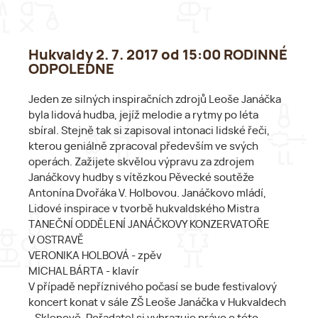
Hukvaldy 2. 7. 2017 od 15:00 RODINNÉ
ODPOLEDNE
Jeden ze silných inspiračních zdrojů Leoše Janáčka
byla lidová hudba, jejíž melodie a rytmy po léta
sbíral. Stejně tak si zapisoval intonaci lidské řeči,
kterou geniálně zpracoval především ve svých
operách. Zažijete skvělou výpravu za zdrojem
Janáčkovy hudby s vítězkou Pěvecké soutěže
Antonína Dvořáka V. Holbovou. Janáčkovo mládí,
Lidové inspirace v tvorbě hukvaldského Mistra
TANEČNÍ ODDĚLENÍ JANÁČKOVY KONZERVATOŘE
V OSTRAVĚ
VERONIKA HOLBOVÁ - zpěv
MICHAL BÁRTA - klavír
V případě nepříznivého počasí se bude festivalový
koncert konat v sále ZŠ Leoše Janáčka v Hukvaldech