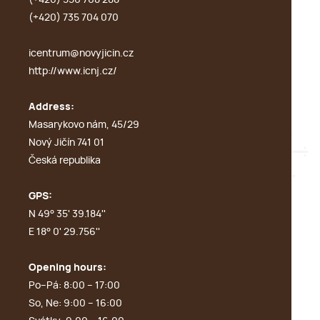
(+420) 556 768 288
(+420) 735 704 070
icentrum@novyjicin.cz
http://www.icnj.cz/
Address:
Masarykovo nám, 45/29
Nový Jičín 741 01
Česká republika
GPS:
N 49° 35' 39.184''
E 18° 0' 29.756''
Opening hours:
Po–Pá: 8:00 – 17:00
So, Ne: 9:00 – 16:00