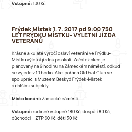
Vstupné:
100 Kč
Frýdek Místek 1. 7. 2017 od 9:00 750
LET FRÝDKU MÍSTKU- VÝLETNÍ JÍZDA
VETERÁNŮ
Krásné a kulaté výročí oslaví veteráni ve Frýdku-
Místku výletní jízdou po okolí. Začátek akce je
plánovaný na 9 hodinu na Zámeckém náměstí, odkud
se vyjede v 10 hodin. Akci pořádá Old Fiat Club ve
spolupráci s Muzeem Beskyd Frýdek-Místek
a dalšími subjekty.
Místo konání:
Zámecké náměstí
Vstupné:
rodinné vstupné 180 Kč, dospělí 80 Kč,
důchodci + ZTP 60 Kč, děti 50 Kč