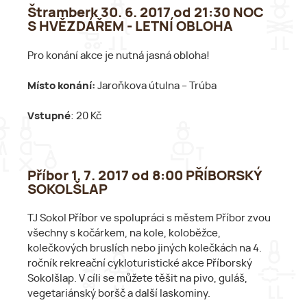
Štramberk 30. 6. 2017 od 21:30 NOC
S HVĚZDÁŘEM - LETNÍ OBLOHA
Pro konání akce je nutná jasná obloha!
Místo konání:
Jaroňkova útulna – Trúba
Vstupné
: 20 Kč
Příbor 1. 7. 2017 od 8:00 PŘÍBORSKÝ
SOKOLŠLAP
TJ Sokol Příbor ve spolupráci s městem Příbor zvou
všechny s kočárkem, na kole, koloběžce,
kolečkových bruslích nebo jiných kolečkách na 4.
ročník rekreační cykloturistické akce Příborský
Sokolšlap. V cíli se můžete těšit na pivo, guláš,
vegetariánský boršč a další laskominy.