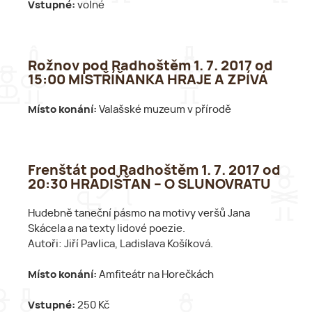
Vstupné:
volné
Rožnov pod Radhoštěm 1. 7. 2017 od
15:00 MISTŘÍŇANKA HRAJE A ZPÍVÁ
Místo konání:
Valašské muzeum v přírodě
Frenštát pod Radhoštěm 1. 7. 2017 od
20:30 HRADIŠŤAN – O SLUNOVRATU
Hudebně taneční pásmo na motivy veršů Jana
Skácela a na texty lidové poezie.
Autoři: Jiří Pavlica, Ladislava Košíková.
Místo konání:
Amfiteátr na Horečkách
Vstupné:
250 Kč