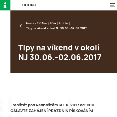
T
I
C
O
N
J
Home - TIC Nový Jičín
Article
Tipy na víkend v okolí NJ 30.06.-02.06.2017
Tipy na víkend v okolí
NJ 30.06.-02.06.2017
Frenštát pod Radhoštěm 30. 6. 2017 od 9:00
OSLAVTE ZAHÁJENÍ PRÁZDNIN PÍSKOVÁNÍM