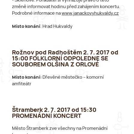
- Sklenově. Pořadatel si vyhrazuje právo o této
změně informovat hodinu před zahájením koncertu.
Podrobné informace na
www.janackovyhukvaldy.cz
Místo konání
: Hrad Hukvaldy
Rožnov pod Radhoštěm 2. 7. 2017 od
15:00 FOLKLORNÍ ODPOLEDNE SE
SOUBOREM OLŠINA Z ORLOVÉ
Místo konání:
Dřevěné městečko – komorní
amfiteátr
Štramberk 2. 7. 2017 od 15:30
PROMENÁDNÍ KONCERT
Město Štramberk zve všechny na Promenádní