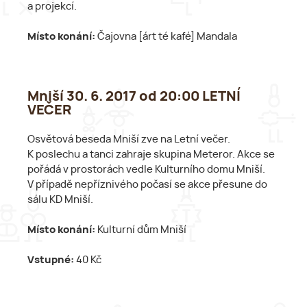
a projekcí.
Místo konání:
Čajovna [árt té kafé] Mandala
Mniší 30. 6. 2017 od 20:00 LETNÍ
VEČER
Osvětová beseda Mniší zve na Letní večer.
K poslechu a tanci zahraje skupina Meteror. Akce se
pořádá v prostorách vedle Kulturního domu Mniší.
V případě nepříznivého počasí se akce přesune do
sálu KD Mniší.
Místo konání:
Kulturní dům Mniší
Vstupné:
40 Kč