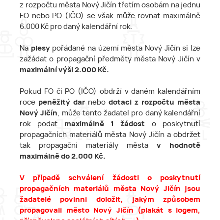
z rozpočtu města Nový Jičín třetím osobám na jednu
FO nebo PO (IČO) se však může rovnat maximálně
6.000 Kč pro daný kalendářní rok.
Na
plesy
pořádané na území města Nový Jičín si lze
zažádat o propagační předměty města Nový Jičín v
maximální výši 2.000 Kč.
Pokud FO či PO (IČO) obdrží v daném kalendářním
roce
peněžitý dar
nebo
dotaci z rozpočtu města
Nový Jičín
, může tento žadatel pro daný kalendářní
rok podat
maximálně 1 žádost
o poskytnutí
propagačních materiálů města Nový Jičín a obdržet
tak propagační materiály města
v hodnotě
maximálně do 2.000 Kč.
V případě schválení žádosti o poskytnutí
propagačních materiálů města Nový Jičín jsou
žadatelé povinni doložit, jakým způsobem
propagovali město Nový Jičín (plakát s logem,