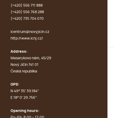
(+420) 556 711 888
(+420) 556 768 288
(+420) 735 704 070
icentrum@novyjicin.cz
http://www.icnj.cz/
Address:
Masarykovo nám, 45/29
Nový Jičín 741 01
Česká republika
GPS:
N 49° 35' 39.184''
E 18° 0' 29.756''
Opening hours:
Po–Pá: 8:00 – 17:00