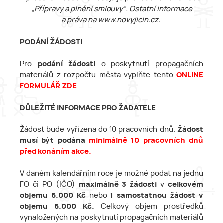
„Přípravy a plnění smlouvy“. Ostatní informace
a práva na
www.novyjicin.cz
.
PODÁNÍ ŽÁDOSTI
Pro
podání žádosti
o poskytnutí propagačních
materiálů z rozpočtu města vyplňte tento
ONLINE
FORMULÁŘ ZDE
DŮLEŽITÉ INFORMACE PRO ŽADATELE
Žádost bude vyřízena do 10 pracovních dnů.
Žádost
musí být podána
minimálně 10 pracovních dnů
před konáním akce.
V daném kalendářním roce je možné podat na jednu
FO či PO (IČO)
maximálně 3 žádosti
v
celkovém
objemu 6.000 Kč
nebo
1 samostatnou žádost
v
objemu 6.000 Kč.
Celkový objem prostředků
vynaložených na poskytnutí propagačních materiálů