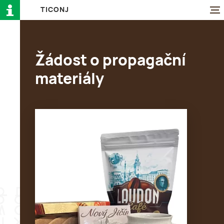
T
I
C
O
N
J
Žádost o propagační
materiály