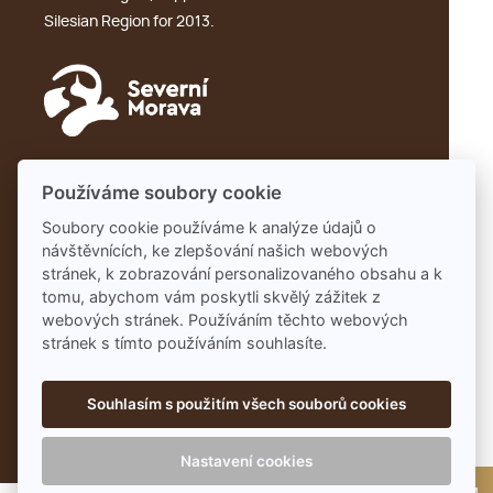
Silesian Region for 2013.
GDPR
Používáme soubory cookie
Soubory cookie používáme k analýze údajů o
návštěvnících, ke zlepšování našich webových
Partners:
stránek, k zobrazování personalizovaného obsahu a k
Pivobraní
tomu, abychom vám poskytli skvělý zážitek z
webových stránek. Používáním těchto webových
stránek s tímto používáním souhlasíte.
Souhlasím s použitím všech souborů cookies
Nastavení cookies