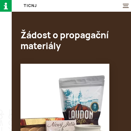
T
I
C
N
J
Žádost o propagační
materiály