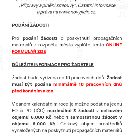
„Přípravy a plnění smlouvy“. Ostatní informace
a práva na
www.novyjicin.cz
.
PODÁNÍ ŽÁDOSTI
Pro
podání žádosti
o poskytnutí propagačních
materiálů z rozpočtu města vyplňte tento
ONLINE
FORMULÁŘ ZDE
DŮLEŽITÉ INFORMACE PRO ŽADATELE
Žádost bude vyřízena do 10 pracovních dnů.
Žádost
musí být podána
minimálně 10 pracovních dnů
před konáním akce.
V daném kalendářním roce je možné podat na jednu
FO či PO (IČO)
maximálně 3 žádosti
v
celkovém
objemu 6.000 Kč
nebo
1 samostatnou žádost
v
objemu 6.000 Kč.
Celkový objem prostředků
vynaložených na poskytnutí propagačních materiálů