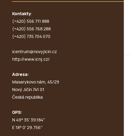
Kontakty
:
(+420) 556 711 888
(+420) 556 768 288
(+420) 735 704 070
icentrum@novyjicin.cz
http://www.icnj.cz/
Adresa:
Masarykovo nám, 45/29
Nový Jičín 741 01
Česká republika
GPS:
N 49° 35' 39.184''
E 18° 0' 29.756''