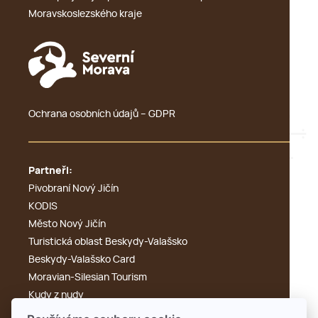
Moravskoslezského kraje
Ochrana osobních údajů – GDPR
Partneři:
Pivobraní Nový Jičín
KODIS
Město Nový Jičín
Turistická oblast Beskydy-Valašsko
Beskydy-Valašsko Card
Moravian-Silesian Tourism
Kudy z nudy
Výletník