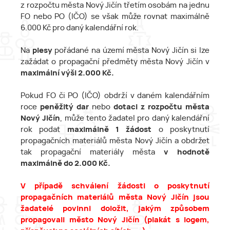
z rozpočtu města Nový Jičín třetím osobám na jednu
FO nebo PO (IČO) se však může rovnat maximálně
6.000 Kč pro daný kalendářní rok.
Na
plesy
pořádané na území města Nový Jičín si lze
zažádat o propagační předměty města Nový Jičín v
maximální výši 2.000 Kč.
Pokud FO či PO (IČO) obdrží v daném kalendářním
roce
peněžitý dar
nebo
dotaci z rozpočtu města
Nový Jičín
, může tento žadatel pro daný kalendářní
rok podat
maximálně 1 žádost
o poskytnutí
propagačních materiálů města Nový Jičín a obdržet
tak propagační materiály města
v hodnotě
maximálně do 2.000 Kč.
V případě schválení žádosti o poskytnutí
propagačních materiálů města Nový Jičín jsou
žadatelé povinni doložit, jakým způsobem
propagovali město Nový Jičín (plakát s logem,