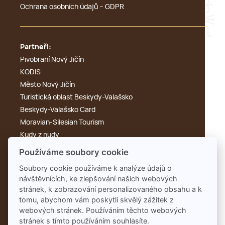
Ochrana osobních údajů – GDPR
Partneři:
Pivobraní Nový Jičín
KODIS
Město Nový Jičín
Turistická oblast Beskydy-Valašsko
Beskydy-Valašsko Card
Moravian-Silesian Tourism
Kudy z nudy
Výletník
Používáme soubory cookie
Cyklotoulky
Soubory cookie používáme k analýze údajů o
KdyKde.cz
návštěvnících, ke zlepšování našich webových
Tonak
stránek, k zobrazování personalizovaného obsahu a k
Rengl
tomu, abychom vám poskytli skvělý zážitek z
webových stránek. Používáním těchto webových
stránek s tímto používáním souhlasíte.