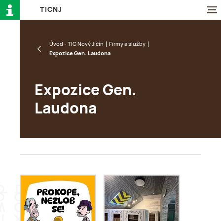
T
I
C
N
J
Úvod - TIC Nový Jičín
Firmy a služby
Expozice Gen. Laudona
Expozice Gen.
Laudona