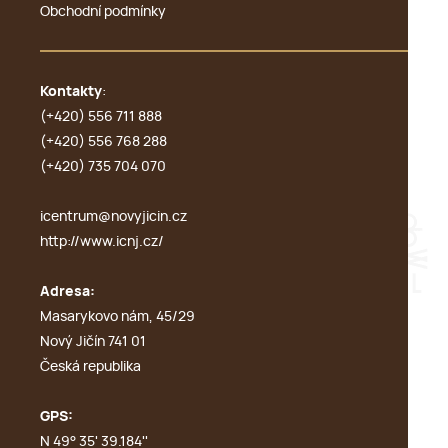
Obchodní podmínky
Kontakty
:
(+420) 556 711 888
(+420) 556 768 288
(+420) 735 704 070
icentrum@novyjicin.cz
http://www.icnj.cz/
Adresa:
Masarykovo nám, 45/29
Nový Jičín 741 01
Česká republika
GPS:
N 49° 35' 39.184''