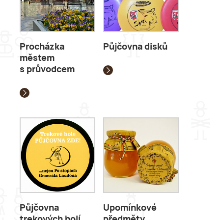
Procházka
Půjčovna disků
městem
s průvodcem
Půjčovna
Upomínkové
trekových holí
předměty