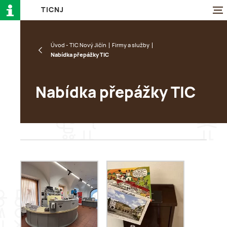
T
I
C
N
J
Úvod - TIC Nový Jičín
Firmy a služby
Nabídka přepážky TIC
Nabídka přepážky TIC