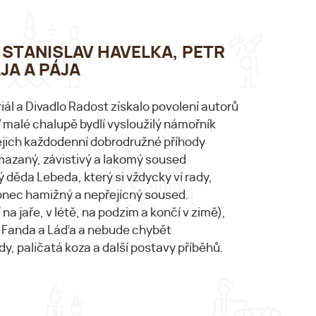
00 STANISLAV HAVELKA, PETR
JA A PÁJA
iál a Divadlo Radost získalo povolení autorů
V malé chalupě bydlí vysloužilý námořník
ejich každodenní dobrodružné příhody
t mazaný, závistivý a lakomý soused
 děda Lebeda, který si vždycky ví rady,
konec hamižný a nepřejícný soused.
a jaře, v létě, na podzim a končí v zimě),
iči Fanda a Láďa a nebude chybět
, paličatá koza a další postavy příběhů.