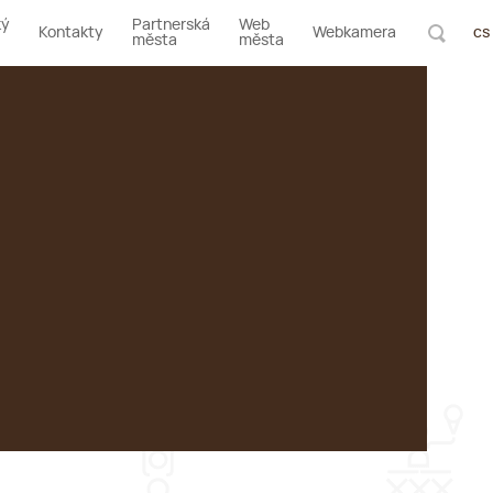
ký
Partnerská
Web
Kontakty
Webkamera
cs
města
města