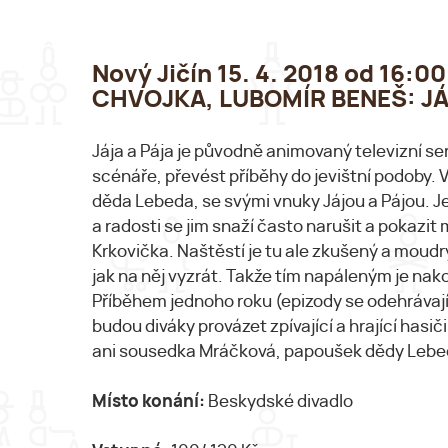
Nový Jičín 15. 4. 2018 od 16:
CHVOJKA, LUBOMÍR BENEŠ: JÁ
Jája a Pája je původně animovaný televizní ser
scénáře, převést příběhy do jevištní podoby. 
děda Lebeda, se svými vnuky Jájou a Pájou. J
a radosti se jim snaží často narušit a pokazi
Krkovička. Naštěstí je tu ale zkušený a moudrý
jak na něj vyzrát. Takže tím napáleným je na
Příběhem jednoho roku (epizody se odehrávají n
budou diváky provázet zpívající a hrající has
ani sousedka Mráčková, papoušek dědy Lebedy
Místo konání:
Beskydské divadlo