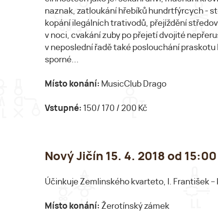
naznak, zatloukání hřebíků hundrtfýrcych - sto
kopání ilegálních trativodů, přejíždění středo
v noci, cvakání zuby po přejetí dvojité nepře
v neposlední řadě také poslouchání praskotu k
sporné...
Místo konání:
MusicClub Drago
Vstupné:
150/ 170 / 200 Kč
Nový Jičín 15. 4. 2018 od 15:
Účinkuje Zemlinského kvarteto, I. František – 
Místo konání:
Žerotínský zámek