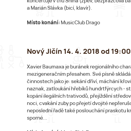
koncertuje v triu Shina (zpěv, bezpražcová b
a Marián Slávka (bicí, klavír).
Místo konání:
MusicClub Drago
Nový Jičín 14. 4. 2018 od 19
Xavier Baumaxa je buránek regionálního char
mezigeneračním přesahem. Své písně skládá 
činnostech jako je: sekání dříví, máchání křo
naznak, zatloukání hřebíků hundrtfýrcych - sto
kopání ilegálních trativodů, přejíždění středo
noci, cvakání zuby po přejetí dvojité nepřeru
neposlední řadě také poslouchání praskotu krb
sporné...