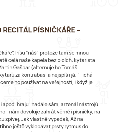
00 RECITÁL PÍSNIČKÁŘE –
čkáře". Píšu "náš", protože tam se mnou
tatě celá naše kapela bez bicích: kytarista
Martin Gašpar (alternuje ho Tomáš
taru za kontrabas, a nejspíš i já. "Tichá
hceme ho používat na veřejnosti, i když je
ii apod. hraju i nadále sám, arzenál nástrojů
o - nám dovoluje zahrát věrně i písničky, na
lku zpívej, Jak vlastně vypadáš, Až na
stihne ještě vyklepávat prsty rytmus do