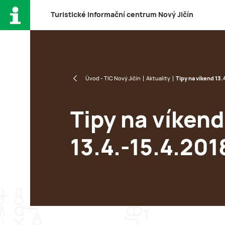
T
uristické
i
nformační
c
entrum
N
ový
J
ičín
Úvod - TIC Nový Jičín
Aktuality
Tipy na víkend 13.
Tipy na víkend
13.4.-15.4.201