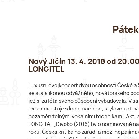
Pátek
Nový Jičín 13. 4. 2018 od 20
LONGITEL
Luxusní dvojkoncert dvou osobností České a
se stala ikonou odvážného, novátorského pop
jež si za léta svého působení vybudovala. V
experimentuje s loop machine, stylovou otevř
nezaměnitelnými vokálními technikami. Aktuá
LONGITAL „Divoko (2016) bylo nominované na
roku. Česká kritika ho zařadila mezi nejzajím