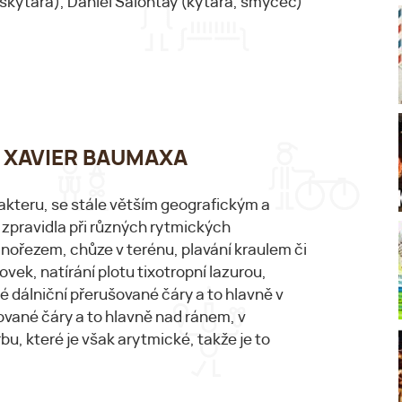
askytara), Daniel Salontay (kytara, smyčec)
:00 XAVIER BAUMAXA
akteru, se stále větším geografickým a
zpravidla při různých rytmických
vinořezem, chůze v terénu, plavání kraulem či
vek, natírání plotu tixotropní lazurou,
vé dálniční přerušované čáry a to hlavně v
šované čáry a to hlavně nad ránem, v
u, které je však arytmické, takže je to