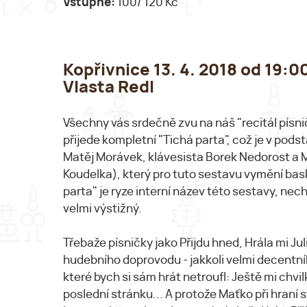
Vstupné:
100/ 120 Kč
Kopřivnice 13. 4. 2018 od 19:
Vlasta Redl
Všechny vás srdečně zvu na náš "recitál písni
přijede kompletní "Tichá parta", což je v pods
Matěj Morávek, klávesista Borek Nedorost a 
Koudelka), který pro tuto sestavu vymění basky
parta" je ryze interní název této sestavy, nec
velmi výstižný.
Třebaže písničky jako Přijdu hned, Hrála mi Jul
hudebního doprovodu - jakkoli velmi decentníh
které bych si sám hrát netroufl: Ještě mi chvi
poslední stránku... A protože Maťko při hraní 