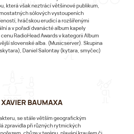
u, která však neztrácí většinové publikum,
 samostatných sólových vystoupeních
eností, hráčskou erudicí a rozšířenými
lní a v pořadí dvanácté album kapely
 cenu RadioHead Awards v kategorii Album
avější slovenské alba. (Musicserver). Skupina
askytara), Daniel Salontay (kytara, smyčec)
:00 XAVIER BAUMAXA
akteru, se stále větším geografickým
 zpravidla při různých rytmických
vinořezem, chůze v terénu, plavání kraulem či