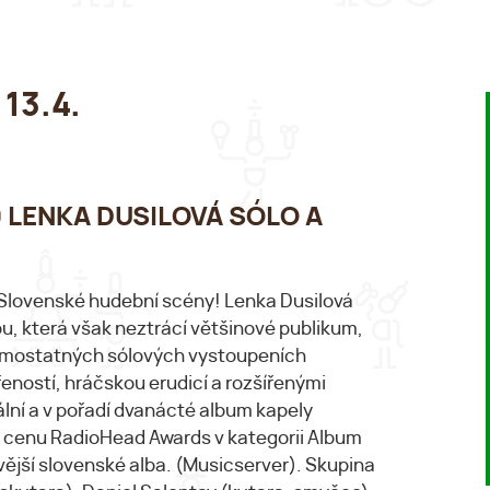
 13.4.
:00 LENKA DUSILOVÁ SÓLO A
 Slovenské hudební scény! Lenka Dusilová
u, která však neztrácí většinové publikum,
 samostatných sólových vystoupeních
eností, hráčskou erudicí a rozšířenými
lní a v pořadí dvanácté album kapely
 cenu RadioHead Awards v kategorii Album
avější slovenské alba. (Musicserver). Skupina