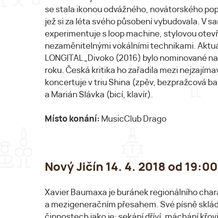
se stala ikonou odvážného, novátorského pop
jež si za léta svého působení vybudovala. V
experimentuje s loop machine, stylovou otevř
nezaměnitelnými vokálními technikami. Aktuá
LONGITAL „Divoko (2016) bylo nominované na
roku. Česká kritika ho zařadila mezi nejzajím
koncertuje v triu Shina (zpěv, bezpražcová b
a Marián Slávka (bicí, klavír).
Místo konání:
MusicClub Drago
Nový Jičín 14. 4. 2018 od 19
Xavier Baumaxa je buránek regionálního char
a mezigeneračním přesahem. Své písně skládá
činnostech jako je: sekání dříví, máchání křo