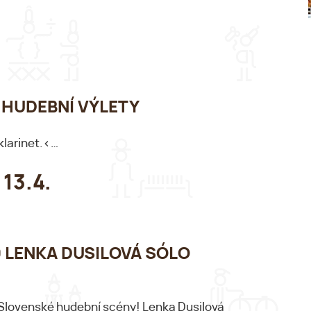
00 HUDEBNÍ VÝLETY
klarinet.<…
 13.4.
:00 LENKA DUSILOVÁ SÓLO
 Slovenské hudební scény! Lenka Dusilová