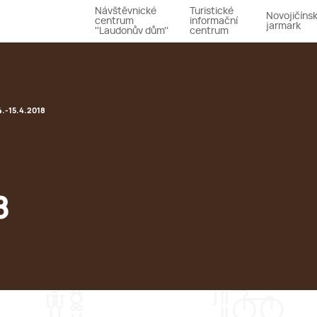
Návštěvnické
Turistické
Novojičíns
centrum
informační
jarmark
''Laudonův dům''
centrum
4.-15.4.2018
8