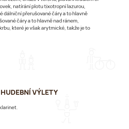
vek, natírání plotu tixotropní lazurou,
vé dálniční přerušované čáry a to hlavně
rušované čáry a to hlavně nad ránem,
rbu, které je však arytmické, takže je to
00 HUDEBNÍ VÝLETY
klarinet.