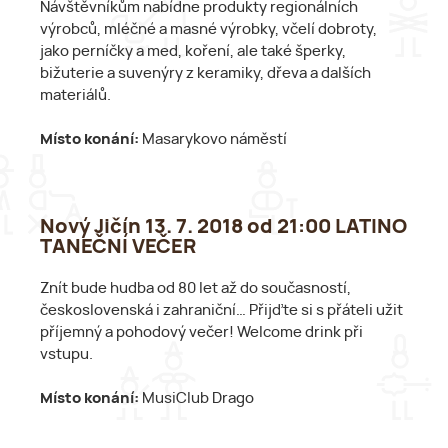
Návštěvníkům nabídne produkty regionálních
výrobců, mléčné a masné výrobky, včelí dobroty,
jako perníčky a med, koření, ale také šperky,
bižuterie a suvenýry z keramiky, dřeva a dalších
materiálů.
Místo konání:
Masarykovo náměstí
Nový Jičín 13. 7. 2018 od 21:00 LATINO
TANEČNÍ VEČER
Znít bude hudba od 80 let až do současností,
československá i zahraniční… Přijďte si s přáteli užit
příjemný a pohodový večer! Welcome drink při
vstupu.
Místo konání:
MusiClub Drago