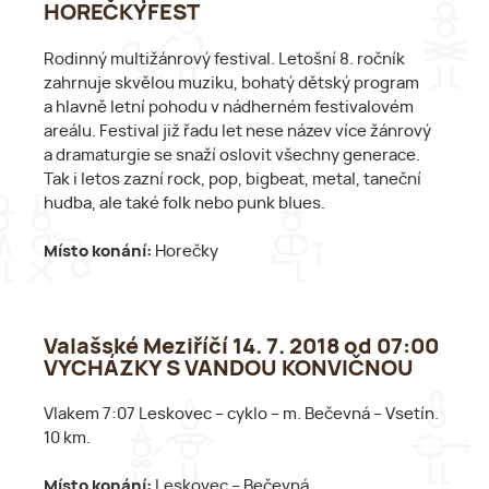
HOREČKYFEST
Rodinný multižánrový festival. Letošní 8. ročník
zahrnuje skvělou muziku, bohatý dětský program
a hlavně letní pohodu v nádherném festivalovém
areálu. Festival již řadu let nese název více žánrový
a dramaturgie se snaží oslovit všechny generace.
Tak i letos zazní rock, pop, bigbeat, metal, taneční
hudba, ale také folk nebo punk blues.
Místo konání:
Horečky
Valašské Meziříčí 14. 7. 2018 od 07:00
VYCHÁZKY S VANDOU KONVIČNOU
Vlakem 7:07 Leskovec – cyklo – m. Bečevná – Vsetín.
10 km.
Místo konání:
Leskovec – Bečevná