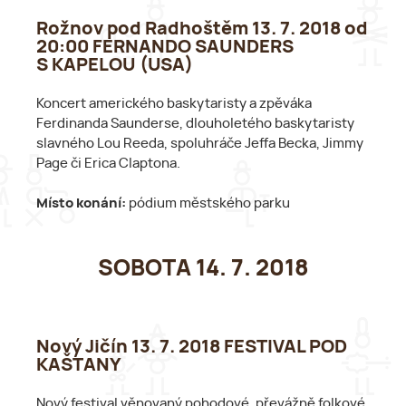
Rožnov pod Radhoštěm 13. 7. 2018 od
20:00 FERNANDO SAUNDERS
S KAPELOU (USA)
Koncert amerického baskytaristy a zpěváka
Ferdinanda Saunderse, dlouholetého baskytaristy
slavného Lou Reeda, spoluhráče Jeffa Becka, Jimmy
Page či Erica Claptona.
Místo konání:
pódium městského parku
SOBOTA 14. 7. 2018
Nový Jičín 13. 7. 2018 FESTIVAL POD
KAŠTANY
Nový festival věnovaný pohodové, převážně folkové