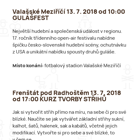
Valašské Meziříčí 13. 7. 2018 od 10:00
GULÁŠFEST
Největší hudební a společenská událost v regionu.
17. ročník třídenního open-air festivalu nabídne
špičku česko-slovenské hudební scény, ochutnávku
z USA a unikátní nabídku spousty druhů guláše.
Místo konání:
fotbalový stadion Valašské Meziříčí
Frenštát pod Radhoštěm 13. 7. 2018
od 17:00 KURZ TVORBY STŘIHŮ
Jak si vytvořit střih přímo na míru, na sebe či pro své
blízké. Naučíte se jak vytvářet základní střihy sukní,
kalhot, šatů, halenek, sak a kabátů, včetně jejich
modifikací. Vytvořte si pro sebe a své blízké, to
v čem se…