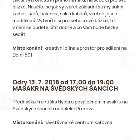
Jak si vytvořit střih přímo na míru, na sebe či pro své
blízké. Naučíte se jak vytvářet základní střihy sukní,
kalhot, šatů, halenek, sak a kabátů, včetně jejich
modifikací. Vytvořte si pro sebe a své blízké, to
v čem se budete cítit dobře a co Vám bude hezky
sedět.
Místo konání:
kreativní dílna a prostor pro sdílení na
Dolní 501
Odry 13. 7. 2018 od 17:00 do 19:00
MASAKR NA ŠVÉDSKÝCH ŠANCÍCH
Přednáška Františka Hýbla o poválečném masakru na
Švédských šancích nedaleko Přerova.
Místo konání:
návštěvnické centrum Katovna