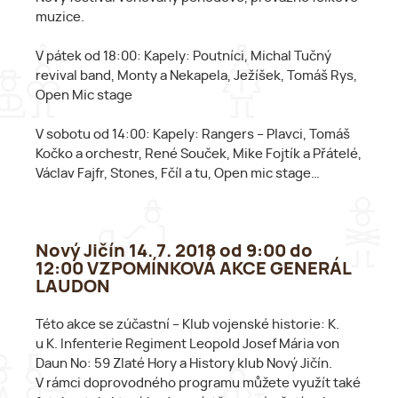
muzice.
V pátek od 18:00: Kapely: Poutníci, Michal Tučný
revival band, Monty a Nekapela, Ježíšek, Tomáš Rys,
Open Mic stage
V sobotu od 14:00: Kapely: Rangers – Plavci, Tomáš
Kočko a orchestr, René Souček, Mike Fojtík a Přátelé,
Václav Fajfr, Stones, Fčíl a tu, Open mic stage…
Nový Jičín 14. 7. 2018 od 9:00 do
12:00 VZPOMÍNKOVÁ AKCE GENERÁL
LAUDON
Této akce se zúčastní – Klub vojenské historie: K.
u K. Infenterie Regiment Leopold Josef Mária von
Daun No: 59 Zlaté Hory a History klub Nový Jičín.
V rámci doprovodného programu můžete využít také