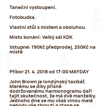
Taneční vystoupení.
Fotobudka.
Vlastní stůl s místem a obsluhou.
Místo konání
: Velký sál KDK
Vstupné:
190Kč předprodej, 250Kč na
místě
Příbor 21. 4. 2018 od 17:00 MAYDAY
John Brown je londýnský taxikář,
kterému se díky přísně
dodržovanému harmonogramu daří
tajit skutečnost, že má dvě manželky.
Jednoho dne se mu však vinou malé
nehody vše zhroutí a stane se