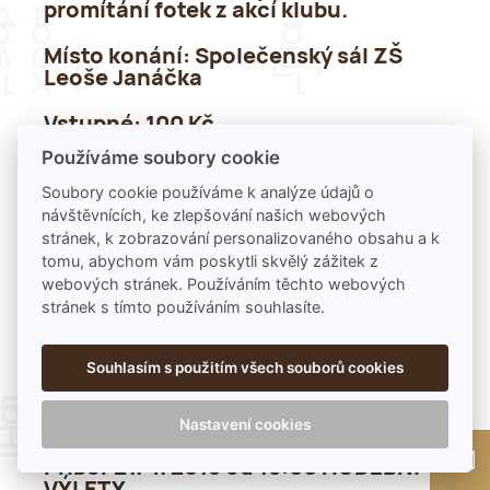
promítání fotek z akcí klubu.
Místo konání
: Společenský sál ZŠ
Leoše Janáčka
Vstupné:
100 Kč
Používáme soubory cookie
Soubory cookie používáme k analýze údajů o
Příbor 21. 4. 2018 od 9:00 SÁZENÍ
návštěvnících, ke zlepšování našich webových
STROMŮ
stránek, k zobrazování personalizovaného obsahu a k
tomu, abychom vám poskytli skvělý zážitek z
Přijďte si zasadit svůj vlastní strom.
webových stránek. Používáním těchto webových
stránek s tímto používáním souhlasíte.
Drobné občerstvení zajištěno.
Souhlasím s použitím všech souborů cookies
Místo konání:
Ulice Bezručova
Nastavení cookies
Příbor 21. 4. 2018 od 18:00 HUDEBNÍ
VÝLETY