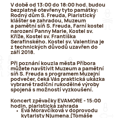
V době od 13:00 do 18:00 hod. budou
bezplatně otevřeny tyto památky:
Rodný dům S. Freuda, Piaristický
klášter se zahradou, Muzeum
a pamětní síň S. Freuda, Farní kostel
narození Panny Marie, Kostel sv.
Kříže, Kostel sv. Františka
Serafinského. Kostel sv. Valentina je
z technických důvodů uzavřen do
září 2018.
Při poznání kouzla města Příbora
můžete navštívit Muzeum a pamětní
síň S. Freuda s programem
Muzejní
podvečer
, čeká Vás praktická ukázka
vybrané tradiční rukodělné výroby
spojená s možností vyzkoušení.
Koncert zpěvačky EVAMORE - 15:00
hodin, piaristická zahrada
Eva Moravčíková v doprovodu
kytaristy Njumena (Tomáše