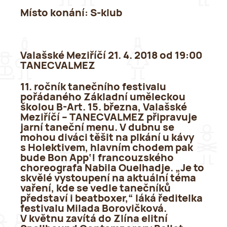
Místo konání:
S-klub
Valašské Meziříčí 21. 4. 2018 od 19:00
TANECVALMEZ
11. ročník tanečního festivalu
pořádaného Základní uměleckou
školou B-Art. 15. března, Valašské
Meziříčí – TANECVALMEZ připravuje
jarní taneční menu. V dubnu se
mohou diváci těšit na plkání u kávy
s Holektivem, hlavním chodem pak
bude Bon App‘! francouzského
choreografa Nabila Ouelhadje. „Je to
skvělé vystoupení na aktuální téma
vaření, kde se vedle tanečníků
představí i beatboxer,“ láká ředitelka
festivalu Milada Borovičková.
V květnu zavítá do Zlína elitní