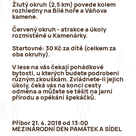
Žlutý okruh (2,5 km) povede kolem
rozhledny na Bílé hoře a Váňova
kamene.
Červený okruh - atrakce a úkoly
rozmístěné u Kamenárky.
Startovné: 30 Kč za dítě (celkem za
oba okruhy).
V lese na vás čekají pohádkové
bytosti, u kterých budete podrobeni
různým zkouškám. Zvládnete-li jejich
úkoly, čeká vás na konci cesty
odměna a můžete se těšit na jarní
přírodu a opékání špekáčků.
Příbor 21. 4. 2018 od 13:00
MEZINÁRODNÍ DEN PAMÁTEK A SÍDEL