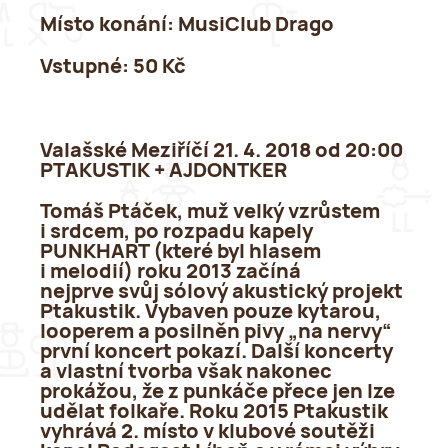
Místo konání:
MusiClub Drago
Vstupné:
50 Kč
Valašské Meziříčí 21. 4. 2018 od 20:00
PTAKUSTIK + AJDONTKER
Tomáš Ptáček, muž velký vzrůstem
i srdcem, po rozpadu kapely
PUNKHART (které byl hlasem
i melodií) roku 2013 začíná
nejprve svůj sólový akustický projekt
Ptakustik. Vybaven pouze kytarou,
looperem a posilněn pivy „na nervy“
první koncert pokazí. Další koncerty
a vlastní tvorba však nakonec
prokážou, že z punkáče přece jen lze
udělat folkaře. Roku 2015 Ptakustik
vyhrává 2. místo v klubové soutěži