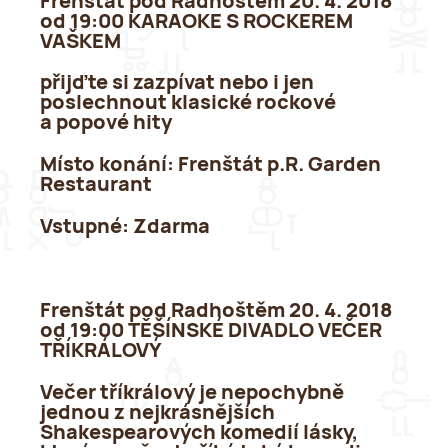
Frenštát pod Radhoštěm 20. 4. 2018
od 19:00 KARAOKE S ROCKEREM
VAŠKEM
přijďte si zazpívat nebo i jen
poslechnout klasické rockové
a popové hity
Místo konání:
Frenštát p.R. Garden
Restaurant
Vstupné:
Zdarma
Frenštát pod Radhoštěm 20. 4. 2018
od 19:00 TĚŠÍNSKÉ DIVADLO VEČER
TŘÍKRÁLOVÝ
Večer tříkrálový je nepochybně
jednou z nejkrásnějších
Shakespearových komedií lásky,