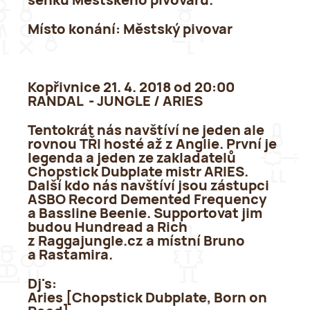
šenku Městského pivovaru.
Místo konání:
Městský pivovar
Kopřivnice 21. 4. 2018 od 20:00
RANDAL - JUNGLE / ARIES
Tentokrát nás navštíví ne jeden ale
rovnou TŘI hosté až z Anglie. První je
legenda a jeden ze zakladatelů
Chopstick Dubplate mistr ARIES.
Další kdo nás navštíví jsou zástupci
ASBO Record Demented Frequency
a Bassline Beenie. Supportovat jim
budou Hundread a Rich
z Raggajungle.cz a místní Bruno
a Rastamira.
Dj's:
Aries [Chopstick Dubplate, Born on