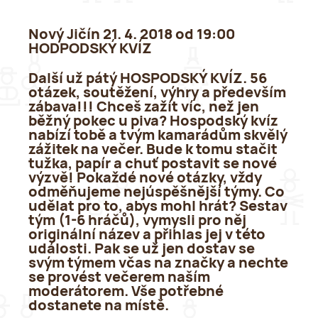
Nový Jičín 21. 4. 2018 od 19:00
HODPODSKÝ KVÍZ
Další už pátý HOSPODSKÝ KVÍZ. 56
otázek, soutěžení, výhry a především
zábava!!! Chceš zažít víc, než jen
běžný pokec u piva? Hospodský kvíz
nabízí tobě a tvým kamarádům skvělý
zážitek na večer. Bude k tomu stačit
tužka, papír a chuť postavit se nové
výzvě! Pokaždé nové otázky, vždy
odměňujeme nejúspěšnější týmy. Co
udělat pro to, abys mohl hrát? Sestav
tým (1-6 hráčů), vymysli pro něj
originální název a přihlas jej v této
události. Pak se už jen dostav se
svým týmem včas na značky a nechte
se provést večerem naším
moderátorem. Vše potřebné
dostanete na místě.