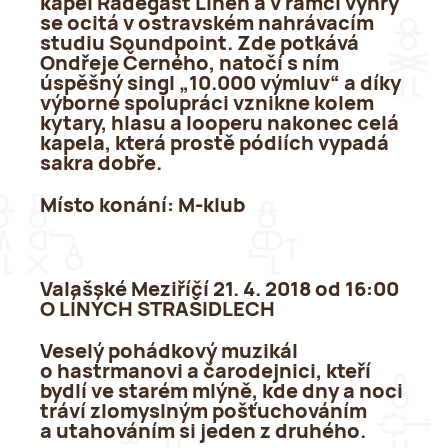
kapel Radegast Líheň a v rámci výhry
se ocitá v ostravském nahrávacím
studiu Soundpoint. Zde potkává
Ondřeje Černého, natočí s ním
úspěšný singl „10.000 výmluv“ a díky
výborné spolupráci vznikne kolem
kytary, hlasu a looperu nakonec celá
kapela, která prostě pódiích vypadá
sakra dobře.
Místo konání
: M-klub
Valašské Meziříčí 21. 4. 2018 od 16:00
O LÍNÝCH STRAŠIDLECH
Veselý pohádkový muzikál
o hastrmanovi a čarodejnici, kteří
bydlí ve starém mlýně, kde dny a noci
tráví zlomyslným pošťuchováním
a utahováním si jeden z druhého.