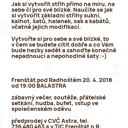
Jak si vytvořit střih přímo na míru, na
sebe či pro své blízké. Naučíte se jak
si vytvořit základní střihy sukní,
kalhot, šatů, halenek, sak a kabátů,
včetně jejich modifikací.
Vytvořte si pro sebe a své blízké, to
v čem se budete cítit dobře a co Vám
bude hezky sedět a zahoďte konečně
nepadnoucí a nepohodlné šaty :-)
Frenštát pod Radhoštěm 20. 4. 2018
od 19:00 BALASTRA
zábavný večer, soutěže, přátelské
setkání, hudba, bufet, vstup ve
společenském oděvu
předprodej v CVČ Astra, tel.
736 480 463 a v TIC Frenštát p.R.