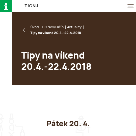
T
I
C
N
J
Úvod - TIC Nový Jičín
Aktuality
Tipy na víkend 20.4.-22.4.2018
Tipy na víkend
20.4.-22.4.2018
Pátek 20. 4.