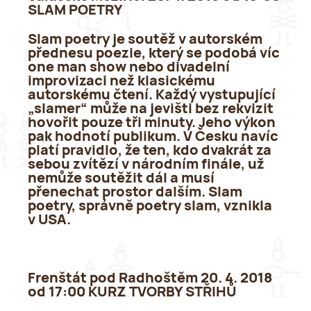
SLAM POETRY
Slam poetry je soutěž v autorském
přednesu poezie, který se podobá víc
one man show nebo divadelní
improvizaci než klasickému
autorskému čtení. Každý vystupující
„slamer“ může na jevišti bez rekvizit
hovořit pouze tři minuty. Jeho výkon
pak hodnotí publikum. V Česku navíc
platí pravidlo, že ten, kdo dvakrát za
sebou zvítězí v národním finále, už
nemůže soutěžit dál a musí
přenechat prostor dalším. Slam
poetry, správně poetry slam, vznikla
v USA.
Frenštát pod Radhoštěm 20. 4. 2018
od 17:00 KURZ TVORBY STŘIHŮ