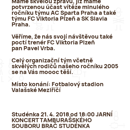
Máme skvělou zprávu, již máme
potvrzenou účast vítěze minulého
ročníku týmu
AC Sparta Praha
a také
týmu
FC Viktoria Plzeň
a
SK Slavia
Praha
.
Věříme, že nás svojí návštěvou také
poctí trenér FC Viktoria Plzeň
pan
Pavel Vrba
.
Celý organizační tým včetně
skvělých rodičů našeho ročníku 2005
se na Vás moooc těší.
Místo konání:
Fotbalový stadion
Valašské Meziříčí
Studénka 21. 4. 2018 od 18:00 JARNÍ
KONCERT TAMBURAŠSKÉHO
SOUBORU BRAČ STUDÉNKA