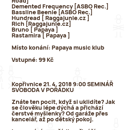
Road]
Demented Frequency [ASBO Rec.]
Bassline Beenie [ASBO Rec.]
Hundread [ Raggajunle.cz ]
Rich [Raggajunle.cz]
Bruno [ Papaya ]
Rastamira [ Papaya ]
Místo konání:
Papaya music klub
Vstupné:
99 Kč
Kopřivnice 21. 4. 2018 9:00 SEMINÁŘ
SVOBODA V POŘÁDKU
Znáte ten pocit, když si uklidíte? Jak
se člověku lépe dýchá a přichází
čerstvé myšlenky? Od garáže přes
kancelář, až po dětský pokoj.