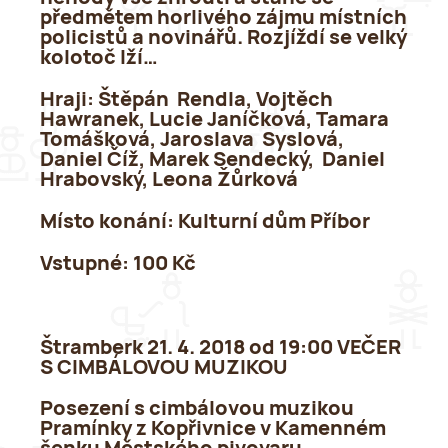
předmětem horlivého zájmu místních
policistů a novinářů. Rozjíždí se velký
kolotoč lží…
Hraji:
Štěpán Rendla, Vojtěch
Hawranek, Lucie Janíčková, Tamara
Tomášková, Jaroslava Syslová,
Daniel Číž, Marek Sendecký, Daniel
Hrabovský, Leona Žůrková
Místo konání:
Kulturní dům Příbor
Vstupné:
100 Kč
Štramberk 21. 4. 2018 od 19:00 VEČER
S CIMBÁLOVOU MUZIKOU
Posezení s cimbálovou muzikou
Pramínky z Kopřivnice v Kamenném