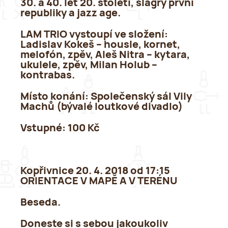
30. a 40. let 20. století, šlágry první
republiky a jazz age.
LAM TRIO vystoupí ve složení:
Ladislav Kokeš – housle, kornet,
melofón, zpěv, Aleš Nitra – kytara,
ukulele, zpěv, Milan Holub –
kontrabas.
Místo konání:
Společenský sál Vily
Machů (bývalé loutkové divadlo)
Vstupné:
100 Kč
Kopřivnice 20. 4. 2018 od 17:15
ORIENTACE V MAPĚ A V TERÉNU
Beseda.
Doneste si s sebou jakoukoliv