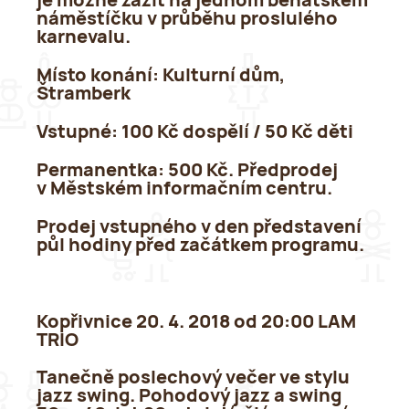
je možné zažít na jednom benátském
náměstíčku v průběhu proslulého
karnevalu.
Místo konání
: Kulturní dům,
Štramberk
Vstupné
: 100 Kč dospělí / 50 Kč děti
Permanentka: 500 Kč. Předprodej
v Městském informačním centru.
Prodej vstupného v den představení
půl hodiny před začátkem programu.
Kopřivnice 20. 4. 2018 od 20:00 LAM
TRIO
Tanečně poslechový večer ve stylu
jazz swing. Pohodový jazz a swing