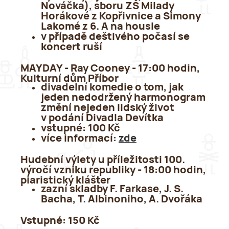
Nováčka), sboru ZŠ Milady
Horákové z Kopřivnice a Simony
Lakomé z 6. A na housle
v případě deštivého počasí se
koncert ruší
MAYDAY - Ray Cooney - 17:00 hodin,
Kulturní dům Příbor
divadelní komedie o tom, jak
jeden nedodržený harmonogram
změní nejeden lidský život
v podání Divadla Devítka
vstupné: 100 Kč
více informací:
zde
Hudební výlety u příležitosti 100.
výročí vzniku republiky - 18:00 hodin,
piaristický klášter
zazní skladby F. Farkase, J. S.
Bacha, T. Albinoniho, A. Dvořáka
Vstupné:
150 Kč