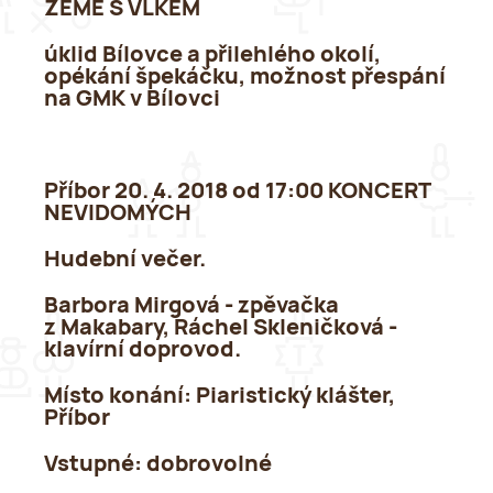
ZEMĚ S VLKEM
úklid Bílovce a přilehlého okolí,
opékání špekáčku, možnost přespání
na GMK v Bílovci
Příbor 20. 4. 2018 od 17:00 KONCERT
NEVIDOMÝCH
Hudební večer.
Barbora Mirgová - zpěvačka
z Makabary, Ráchel Skleničková -
klavírní doprovod.
Místo konání
: Piaristický klášter,
Příbor
Vstupné:
dobrovolné