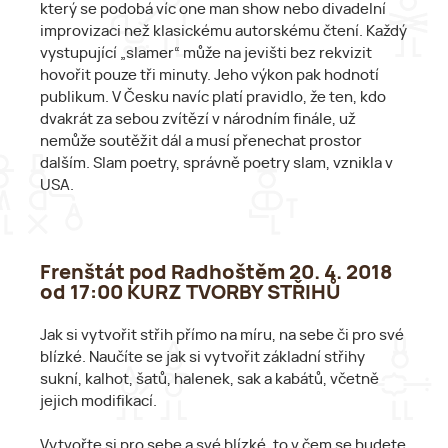
který se podobá víc one man show nebo divadelní
improvizaci než klasickému autorskému čtení. Každý
vystupující „slamer“ může na jevišti bez rekvizit
hovořit pouze tři minuty. Jeho výkon pak hodnotí
publikum. V Česku navíc platí pravidlo, že ten, kdo
dvakrát za sebou zvítězí v národním finále, už
nemůže soutěžit dál a musí přenechat prostor
dalším. Slam poetry, správně poetry slam, vznikla v
USA.
Frenštát pod Radhoštěm 20. 4. 2018
od 17:00 KURZ TVORBY STŘIHŮ
Jak si vytvořit střih přímo na míru, na sebe či pro své
blízké. Naučíte se jak si vytvořit základní střihy
sukní, kalhot, šatů, halenek, sak a kabátů, včetně
jejich modifikací.
Vytvořte si pro sebe a své blízké, to v čem se budete