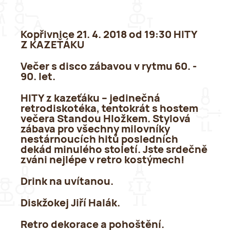
Kopřivnice 21. 4. 2018 od 19:30 HITY
Z KAZEŤÁKU
Večer s disco zábavou v rytmu 60. -
90. let.
HITY z kazeťáku – jedinečná
retrodiskotéka, tentokrát s hostem
večera Standou Hložkem. Stylová
zábava pro všechny milovníky
nestárnoucích hitů posledních
dekád minulého století. Jste srdečně
zváni nejlépe v retro kostýmech!
Drink na uvítanou.
Diskžokej Jiří Halák.
Retro dekorace a pohoštění.