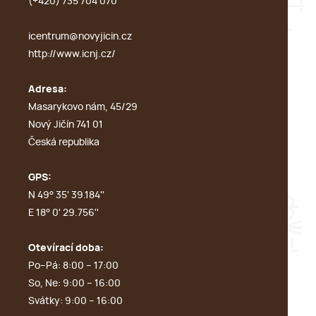
(+420) 735 704 070
icentrum@novyjicin.cz
http://www.icnj.cz/
Adresa:
Masarykovo nám, 45/29
Nový Jičín 741 01
Česká republika
GPS:
N 49° 35' 39.184''
E 18° 0' 29.756''
Otevírací doba:
Po–Pá: 8:00 – 17:00
So, Ne: 9:00 – 16:00
Svátky: 9:00 – 16:00