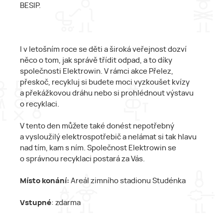
BESIP.
I v letošním roce se děti a široká veřejnost dozví
něco o tom, jak správě třídit odpad, a to díky
společnosti Elektrowin. V rámci akce Přelez,
přeskoč, recykluj si budete moci vyzkoušet kvízy
a překážkovou dráhu nebo si prohlédnout výstavu
o recyklaci.
V tento den můžete také donést nepotřebný
a vysloužilý elektrospotřebič a nelámat si tak hlavu
nad tím, kam s ním. Společnost Elektrowin se
o správnou recyklaci postará za Vás.
Místo konání:
Areál zimního stadionu Studénka
Vstupné
: zdarma