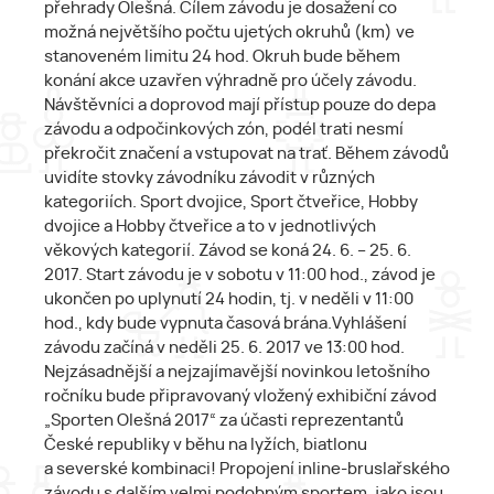
přehrady Olešná. Cílem závodu je dosažení co
možná největšího počtu ujetých okruhů (km) ve
stanoveném limitu 24 hod. Okruh bude během
konání akce uzavřen výhradně pro účely závodu.
Návštěvníci a doprovod mají přístup pouze do depa
závodu a odpočinkových zón, podél trati nesmí
překročit značení a vstupovat na trať. Během závodů
uvidíte stovky závodníku závodit v různých
kategoriích. Sport dvojice, Sport čtveřice, Hobby
dvojice a Hobby čtveřice a to v jednotlivých
věkových kategorií. Závod se koná 24. 6. – 25. 6.
2017. Start závodu je v sobotu v 11:00 hod., závod je
ukončen po uplynutí 24 hodin, tj. v neděli v 11:00
hod., kdy bude vypnuta časová brána.Vyhlášení
závodu začíná v neděli 25. 6. 2017 ve 13:00 hod.
Nejzásadnější a nejzajímavější novinkou letošního
ročníku bude připravovaný vložený exhibiční závod
„Sporten Olešná 2017“ za účasti reprezentantů
České republiky v běhu na lyžích, biatlonu
a severské kombinaci! Propojení inline-bruslařského
závodu s dalším velmi podobným sportem, jako jsou