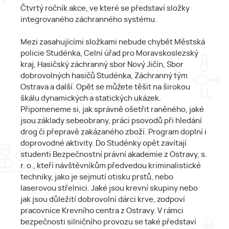
Čtvrtý ročník akce, ve které se představí složky
integrovaného záchranného systému.
Mezi zasahujícími složkami nebude chybět Městská
policie Studénka, Celní úřad pro Moravskoslezský
kraj, Hasičský záchranný sbor Nový Jičín, Sbor
dobrovolných hasičů Studénka, Záchranný tým
Ostrava a další. Opět se můžete těšit na širokou
škálu dynamických a statických ukázek.
Připomeneme si, jak správně ošetřit raněného, jaké
jsou základy sebeobrany, práci psovodů při hledání
drog či přepravě zakázaného zboží. Program doplní i
doprovodné aktivity. Do Studénky opět zavítají
studenti Bezpečnostní právní akademie z Ostravy, s.
r. o., kteří návštěvníkům předvedou kriminalistické
techniky, jako je sejmutí otisku prstů, nebo
laserovou střelnici. Jaké jsou krevní skupiny nebo
jak jsou důležití dobrovolní dárci krve, zodpoví
pracovnice Krevního centra z Ostravy. V rámci
bezpečnosti silničního provozu se také představí