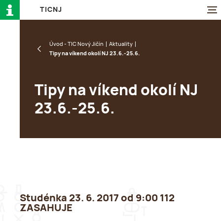
T
I
C
N
J
Úvod - TIC Nový Jičín
Aktuality
Tipy na víkend okolí NJ 23.6.-25.6.
Tipy na víkend okolí NJ
23.6.-25.6.
Studénka 23. 6. 2017 od 9:00 112
ZASAHUJE