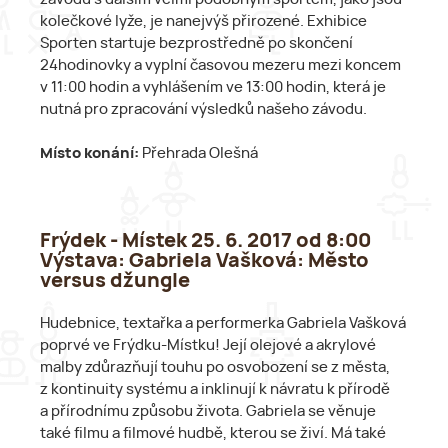
kolečkové lyže, je nanejvýš přirozené. Exhibice
Sporten startuje bezprostředně po skončení
24hodinovky a vyplní časovou mezeru mezi koncem
v 11:00 hodin a vyhlášením ve 13:00 hodin, která je
nutná pro zpracování výsledků našeho závodu.
Místo konání:
Přehrada Olešná
Frýdek - Místek 25. 6. 2017 od 8:00
Výstava: Gabriela Vašková: Město
versus džungle
Hudebnice, textařka a performerka Gabriela Vašková
poprvé ve Frýdku-Místku! Její olejové a akrylové
malby zdůrazňují touhu po osvobození se z města,
z kontinuity systému a inklinují k návratu k přírodě
a přírodnímu způsobu života. Gabriela se věnuje
také filmu a filmové hudbě, kterou se živí. Má také