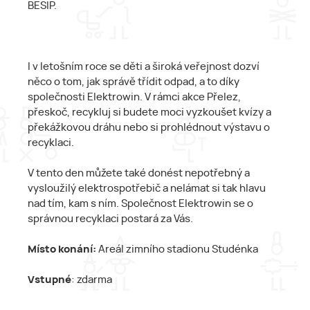
BESIP.
I v letošním roce se děti a široká veřejnost dozví
něco o tom, jak správě třídit odpad, a to díky
společnosti Elektrowin. V rámci akce Přelez,
přeskoč, recykluj si budete moci vyzkoušet kvízy a
překážkovou dráhu nebo si prohlédnout výstavu o
recyklaci.
V tento den můžete také donést nepotřebný a
vysloužilý elektrospotřebič a nelámat si tak hlavu
nad tím, kam s ním. Společnost Elektrowin se o
správnou recyklaci postará za Vás.
Místo konání:
Areál zimního stadionu Studénka
Vstupné
: zdarma