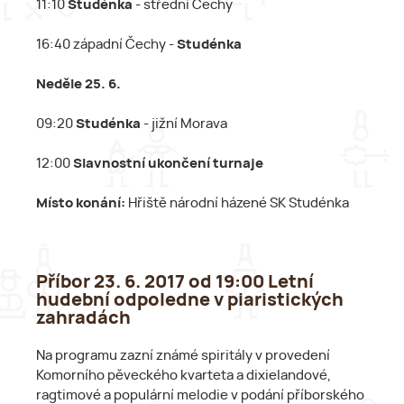
11:10
Studénka
- střední Čechy
16:40 západní Čechy -
Studénka
Neděle 25. 6.
09:20
Studénka
- jižní Morava
12:00
Slavnostní ukončení turnaje
Místo konání:
Hřiště národní házené SK Studénka
Příbor 23. 6. 2017 od 19:00 Letní
hudební odpoledne v piaristických
zahradách
Na programu zazní známé spiritály v provedení
Komorního pěveckého kvarteta a dixielandové,
ragtimové a populární melodie v podání příborského