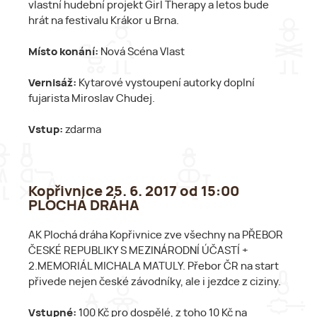
vlastní hudební projekt Girl Therapy a letos bude
hrát na festivalu Krákor u Brna.
Místo konání:
Nová Scéna Vlast
Vernisáž:
Kytarové vystoupení autorky doplní
fujarista Miroslav Chudej.
Vstup:
zdarma
Kopřivnice 25. 6. 2017 od 15:00
PLOCHÁ DRÁHA
AK Plochá dráha Kopřivnice zve všechny na PŘEBOR
ČESKÉ REPUBLIKY S MEZINÁRODNÍ ÚČASTÍ +
2.MEMORIÁL MICHALA MATULY. Přebor ČR na start
přivede nejen české závodníky, ale i jezdce z ciziny.
Vstupné:
100 Kč pro dospělé, z toho 10 Kč na