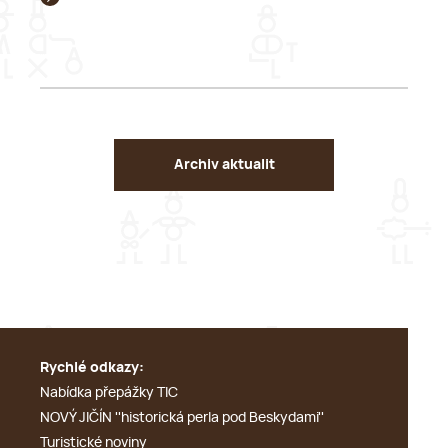
Archiv aktualit
Rychlé odkazy:
Nabídka přepážky TIC
NOVÝ JIČÍN ''historická perla pod Beskydami''
Turistické noviny