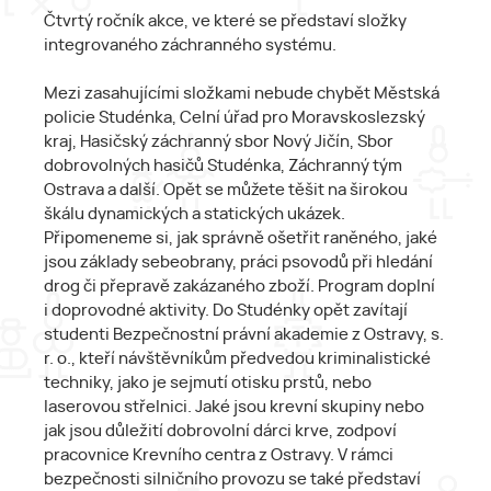
Čtvrtý ročník akce, ve které se představí složky
integrovaného záchranného systému.
Mezi zasahujícími složkami nebude chybět Městská
policie Studénka, Celní úřad pro Moravskoslezský
kraj, Hasičský záchranný sbor Nový Jičín, Sbor
dobrovolných hasičů Studénka, Záchranný tým
Ostrava a další. Opět se můžete těšit na širokou
škálu dynamických a statických ukázek.
Připomeneme si, jak správně ošetřit raněného, jaké
jsou základy sebeobrany, práci psovodů při hledání
drog či přepravě zakázaného zboží. Program doplní
i doprovodné aktivity. Do Studénky opět zavítají
studenti Bezpečnostní právní akademie z Ostravy, s.
r. o., kteří návštěvníkům předvedou kriminalistické
techniky, jako je sejmutí otisku prstů, nebo
laserovou střelnici. Jaké jsou krevní skupiny nebo
jak jsou důležití dobrovolní dárci krve, zodpoví
pracovnice Krevního centra z Ostravy. V rámci
bezpečnosti silničního provozu se také představí