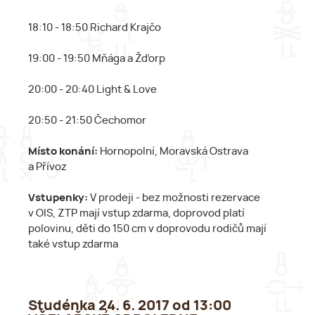
18:10 - 18:50 Richard Krajčo
19:00 - 19:50 Mňága a Žďorp
20:00 - 20:40 Light & Love
20:50 - 21:50 Čechomor
Místo konání:
Hornopolní, Moravská Ostrava
a Přívoz
Vstupenky:
V prodeji - bez možnosti rezervace
v OIS, ZTP mají vstup zdarma, doprovod platí
polovinu, děti do 150 cm v doprovodu rodičů mají
také vstup zdarma
Studénka 24. 6. 2017 od 13:00