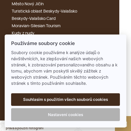
Město Nový Jičín
Turistická oblast Beskydy-Valašsko
Beskydy-Valašsko Card
Moravian-Silesian Tourism
Kudy z nudy
Výletník
Používáme soubory cookie
Cyklotoulky
Soubory cookie používáme k analýze údajů o
KdyKde.cz
návštěvnících, ke zlepšování našich webových
Tonak
stránek, k zobrazování personalizovaného obsahu a k
Rengl
tomu, abychom vám poskytli skvělý zážitek z
webových stránek. Používáním těchto webových
stránek s tímto používáním souhlasíte.
Souhlasím s použitím všech souborů cookies
Nastavení cookies
NCNJ © 2026 | Designed by
JNBN
📸 Autorská
práva a použití fotografií