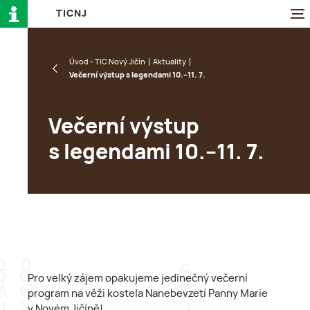
T
I
C
N
J
Úvod - TIC Nový Jičín
Aktuality
Večerní výstup s legendami 10.–11. 7.
Večerní výstup
s legendami 10.–11. 7.
Pro velký zájem opakujeme jedinečný večerní
program na věži kostela Nanebevzetí Panny Marie
v Novém Jičíně!