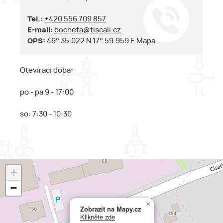
Tel.:
+420 556 709 857
E-mail:
bocheta@tiscali.cz
GPS:
49° 35.022 N 17° 59.959 E
Mapa
Otevírací doba:
po - pa 9 - 17:00
so: 7:30 - 10:30
+
−
×
Zobrazit na Mapy.cz
Klikněte zde