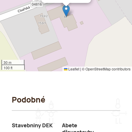
30 m
100 ft
Leaflet
|
©
OpenStreetMap
contributors
Podobné
Stavebniny DEK
Abete