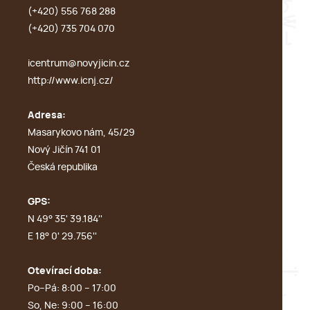
(+420) 556 768 288
(+420) 735 704 070
icentrum@novyjicin.cz
http://www.icnj.cz/
Adresa:
Masarykovo nám, 45/29
Nový Jičín 741 01
Česká republika
GPS:
N 49° 35' 39.184''
E 18° 0' 29.756''
Otevírací doba:
Po–Pá: 8:00 – 17:00
So, Ne: 9:00 – 16:00