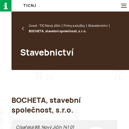
T
I
C
N
J
Úvod - TIC Nový Jičín
Firmy a služby
Stavebnictví
BOCHETA, stavební společnost, s.r.o.
Stavebnictví
BOCHETA, stavební
společnost, s.r.o.
Císařská 88, Nový Jičín 741 01