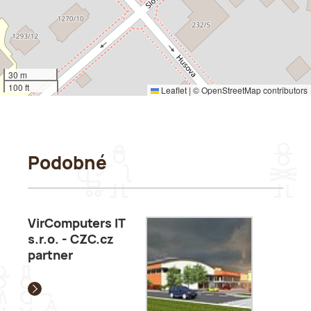
30 m
100 ft
Leaflet
|
©
OpenStreetMap
contributors
Podobné
VirComputers IT
s.r.o. - CZC.cz
partner