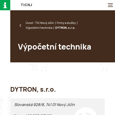
T
I
C
N
J
Úvod - TIC Nový Jičín
Firmy a služby
Výpočetní technika
DYTRON, s.r.o.
Výpočetní technika
DYTRON, s.r.o.
Slovanská 928/8, 741 01 Nový Jičín