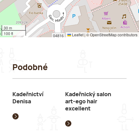
30 m
100 ft
Leaflet
|
©
OpenStreetMap
contributors
Podobné
Kadeřnictví
Kadeřnický salon
Denisa
art-ego hair
excellent