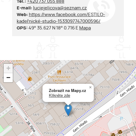
Tel.:
+420 737 055 888
E-mail:
luciejelicova@seznam.cz
Web:
https://www.facebook.com/ESTILO-
kadeřnické-studio-1533097747000596/
GPS:
49° 35.627 N 18° 0.716 E
Mapa
+
−
×
Zobrazit na Mapy.cz
Klikněte zde