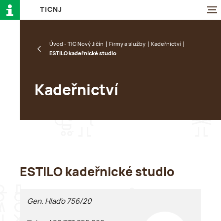
T
I
C
N
J
Úvod - TIC Nový Jičín
Firmy a služby
Kadeřnictví
ESTILO kadeřnické studio
Kadeřnictví
ESTILO kadeřnické studio
Gen. Hlaďo 756/20