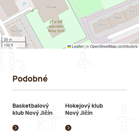
30 m
100 ft
Leaflet
|
©
OpenStreetMap
contributors
Podobné
Basketbalový
Hokejový klub
klub Nový Jičín
Nový Jičín