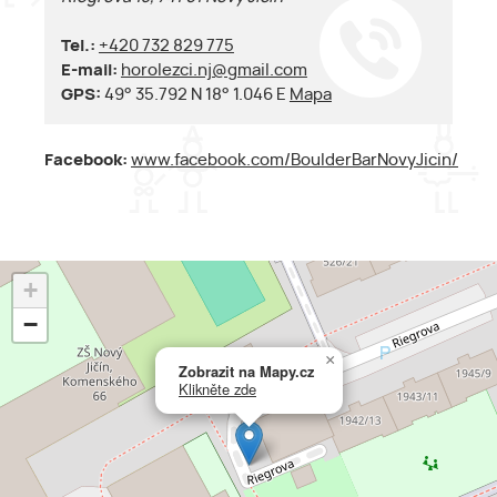
Tel.:
+420 732 829 775
E-mail:
horolezci.nj@gmail.com
GPS:
49° 35.792 N 18° 1.046 E
Mapa
Facebook:
www.facebook.com/BoulderBarNovyJicin/
+
−
×
Zobrazit na Mapy.cz
Klikněte zde