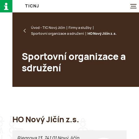
T
I
C
N
J
Úvod - TIC Nový Jičín
Firmy a služby
Sportovní organizace a sdružení
HO Nový Jičín z.s.
Sportovní organizace a
sdružení
HO Nový Jičín z.s.
Riegrova 13, 741 01 Nový Jičín