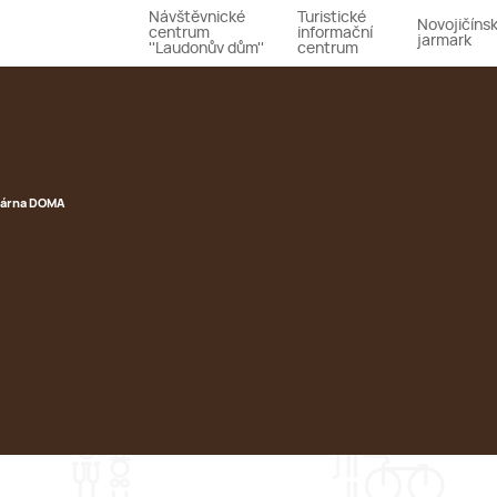
Návštěvnické
Turistické
Novojičíns
centrum
informační
jarmark
''Laudonův dům''
centrum
várna DOMA