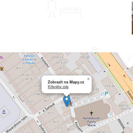
×
Zobrazit na Mapy.cz
Klikněte zde