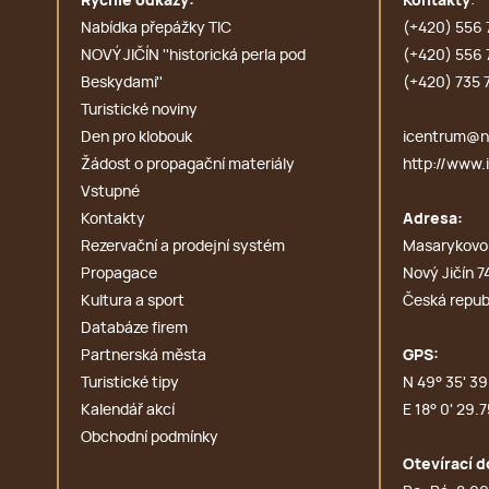
Rychlé odkazy:
Kontakty
:
Nabídka přepážky TIC
(+420) 556 
NOVÝ JIČÍN ''historická perla pod
(+420) 556 
Beskydami''
(+420) 735 
Turistické noviny
Den pro klobouk
icentrum@no
Žádost o propagační materiály
http://www.i
Vstupné
Kontakty
Adresa:
Rezervační a prodejní systém
Masarykovo
Propagace
Nový Jičín 7
Kultura a sport
Česká repub
Databáze firem
Partnerská města
GPS:
Turistické tipy
N 49° 35' 39.
Kalendář akcí
E 18° 0' 29.7
Obchodní podmínky
Otevírací d