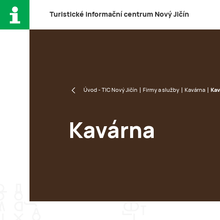
T
uristické
i
nformační
c
entrum
N
ový
J
ičín
Úvod - TIC Nový Jičín
Firmy a služby
Kavárna
Ka
Kavárna