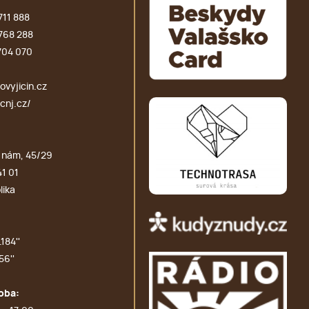
711 888
768 288
704 070
vyjicin.cz
cnj.cz/
 nám, 45/29
41 01
lika
184''
56''
oba: