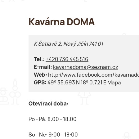
Kavárna DOMA
K Šatlavě 2, Nový Jičín 741 01
Tel.:
+420 736 445 516
E-mail:
kavarnadoma@seznam.cz
Web:
http://www.facebook.com/kavarna
GPS:
49° 35.693 N 18° 0.721 E
Mapa
Otevírací doba:
Po - Pá: 8:00 - 18:00
So - Ne: 9:00 - 18:00