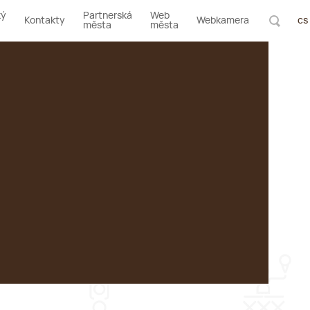
ký
Partnerská
Web
Kontakty
Webkamera
cs
města
města