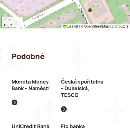
30 m
100 ft
Leaflet
|
©
OpenStreetMap
contributors
Podobné
Moneta Money
Česká spořitelna
Bank - Náměstí
- Dukelská,
TESCO
UniCredit Bank
Fio banka