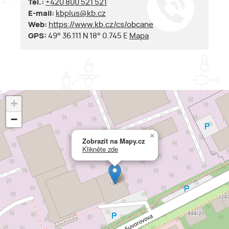
Tel.:
+420 800 521 521
E-mail:
kbplus@kb.cz
Web:
https://www.kb.cz/cs/obcane
GPS:
49° 36.111 N 18° 0.745 E
Mapa
+
−
×
Zobrazit na Mapy.cz
Klikněte zde