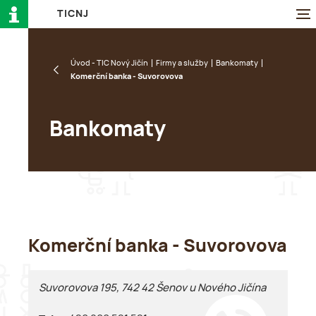
T
I
C
N
J
Úvod - TIC Nový Jičín
Firmy a služby
Bankomaty
Komerční banka - Suvorovova
Bankomaty
Komerční banka - Suvorovova
Suvorovova 195, 742 42 Šenov u Nového Jičína