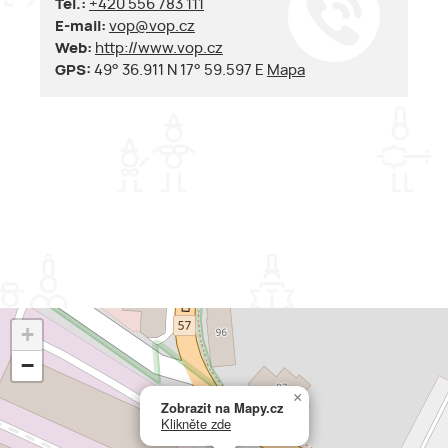
Tel.:
+420 556 783 111
E-mail:
vop@vop.cz
Web:
http://www.vop.cz
GPS:
49° 36.911 N 17° 59.597 E
Mapa
+
−
×
Zobrazit na Mapy.cz
Klikněte zde