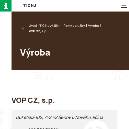
T
I
C
N
J
Úvod - TIC Nový Jičín
Firmy a služby
Výroba
VOP CZ, s.p.
Výroba
VOP CZ, s.p.
Dukelská 102, 742 42 Šenov u Nového Jičína