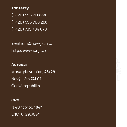
Kontakty
:
(+420) 556 711 888
(+420) 556 768 288
(+420) 735 704 070
icentrum@novyjicin.cz
http://www.icnj.cz/
Adresa:
Masarykovo nám, 45/29
Nový Jičín 741 01
Česká republika
GPS:
N 49° 35' 39.184''
E 18° 0' 29.756''