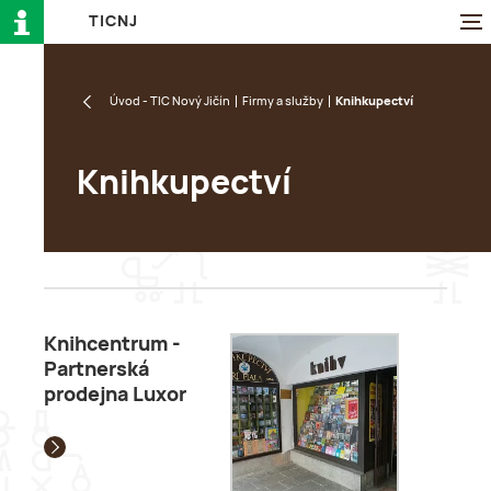
T
I
C
N
J
Úvod - TIC Nový Jičín
Firmy a služby
Knihkupectví
Knihkupectví
Knihcentrum -
Partnerská
prodejna Luxor