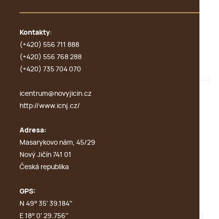
Kontakty
:
(+420) 556 711 888
(+420) 556 768 288
(+420) 735 704 070
icentrum@novyjicin.cz
http://www.icnj.cz/
Adresa:
Masarykovo nám, 45/29
Nový Jičín 741 01
Česká republika
GPS:
N 49° 35' 39.184''
E 18° 0' 29.756''