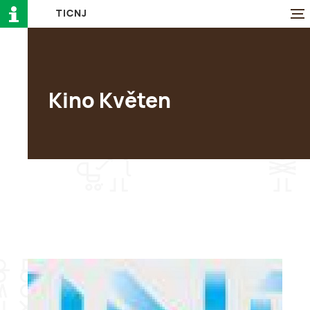
T
I
C
N
J
Kino Květen