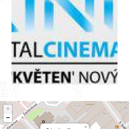
+
−
×