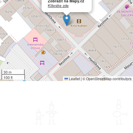
Zobrazit na Mapy.cz
Klikněte zde
30 m
100 ft
Leaflet
|
©
OpenStreetMap
contributors