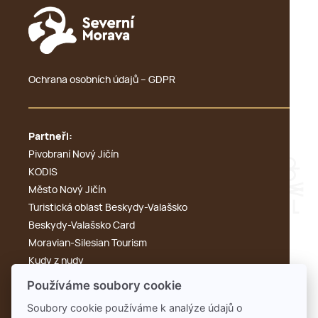
Ochrana osobních údajů – GDPR
Partneři:
Pivobraní Nový Jičín
KODIS
Město Nový Jičín
Turistická oblast Beskydy-Valašsko
Beskydy-Valašsko Card
Moravian-Silesian Tourism
Kudy z nudy
Výletník
Používáme soubory cookie
Cyklotoulky
Soubory cookie používáme k analýze údajů o
KdyKde.cz