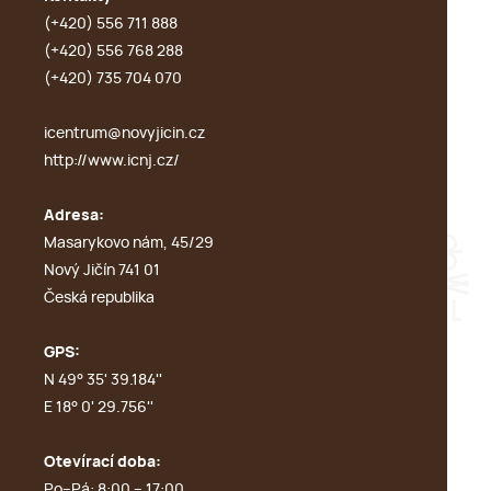
(+420) 556 711 888
(+420) 556 768 288
(+420) 735 704 070
icentrum@novyjicin.cz
http://www.icnj.cz/
Adresa:
Masarykovo nám, 45/29
Nový Jičín 741 01
Česká republika
GPS:
N 49° 35' 39.184''
E 18° 0' 29.756''
Otevírací doba:
Po–Pá: 8:00 – 17:00