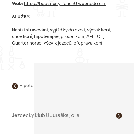
Web:
https://bubla-city-ranch0.webnode.cz/
SLUŽBY:
Nabízí stravování, vyjížďky do okolí, výcvik koní,
chov koní, hipoterapie, prodej koní, APH QH,
Quarter horse, výcvik jezdců, přeprava koní.
Hipoturistika
Jezdecký klub U Juráška, o. s.