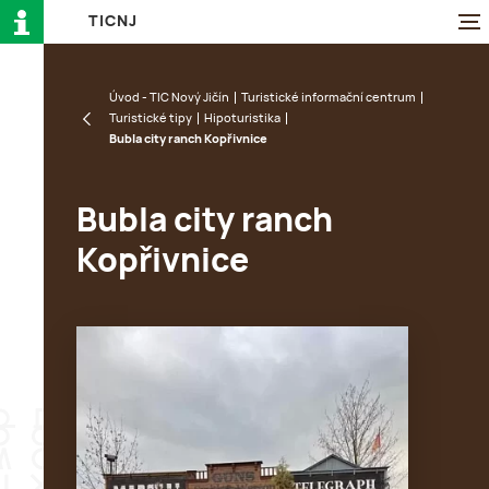
T
I
C
N
J
Úvod - TIC Nový Jičín
Turistické informační centrum
Turistické tipy
Hipoturistika
Bubla city ranch Kopřivnice
Bubla city ranch
Kopřivnice