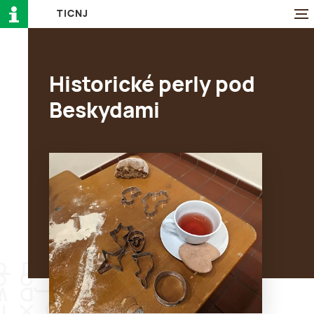
T
I
C
N
J
Historické perly pod
Beskydami