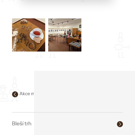
Akce města
Bleší trh