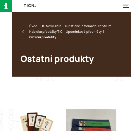
T
I
C
N
J
Úvod - TIC Nový Jičín
Turistické informační centrum
Nabídka přepážky TIC
Upomínkové předměty
Ostatní produkty
Ostatní produkty