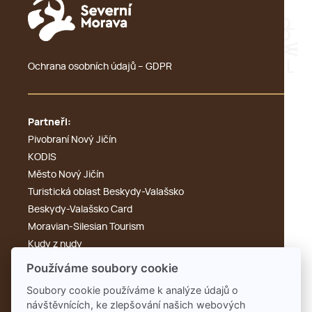
Ochrana osobních údajů – GDPR
Partneři:
Pivobraní Nový Jičín
KODIS
Město Nový Jičín
Turistická oblast Beskydy-Valašsko
Beskydy-Valašsko Card
Moravian-Silesian Tourism
Kudy z nudy
Výletník
Používáme soubory cookie
Cyklotoulky
Soubory cookie používáme k analýze údajů o
KdyKde.cz
návštěvnících, ke zlepšování našich webových