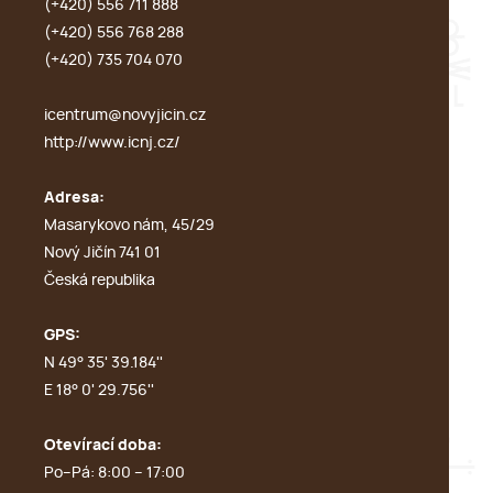
(+420) 556 711 888
(+420) 556 768 288
(+420) 735 704 070
icentrum@novyjicin.cz
http://www.icnj.cz/
Adresa:
Masarykovo nám, 45/29
Nový Jičín 741 01
Česká republika
GPS:
N 49° 35' 39.184''
E 18° 0' 29.756''
Otevírací doba:
Po–Pá: 8:00 – 17:00