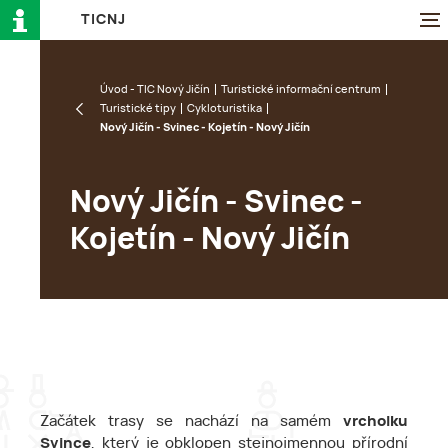
T
I
C
N
J
Úvod - TIC Nový Jičín
Turistické informační centrum
Turistické tipy
Cykloturistika
Nový Jičín - Svinec - Kojetín - Nový Jičín
Nový Jičín - Svinec -
Kojetín - Nový Jičín
Začátek trasy se nachází na samém
vrcholku
Svince
, který je obklopen stejnojmennou přírodní