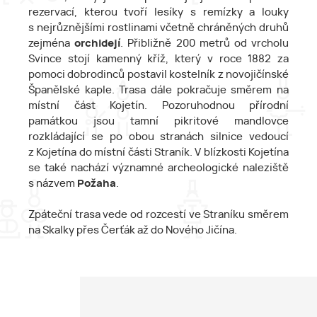
rezervací, kterou tvoří lesíky s remízky a louky
s nejrůznějšími rostlinami včetně chráněných druhů
zejména
orchidejí
. Přibližně 200 metrů od vrcholu
Svince stojí kamenný kříž, který v roce 1882 za
pomoci dobrodinců postavil kostelník z novojičínské
Španělské kaple. Trasa dále pokračuje směrem na
místní část Kojetín. Pozoruhodnou přírodní
památkou jsou tamní pikritové mandlovce
rozkládající se po obou stranách silnice vedoucí
z Kojetína do místní části Straník. V blízkosti Kojetína
se také nachází významné archeologické naleziště
s názvem
Požaha
.
Zpáteční trasa vede od rozcestí ve Straníku směrem
na Skalky přes Čerťák až do Nového Jičína.