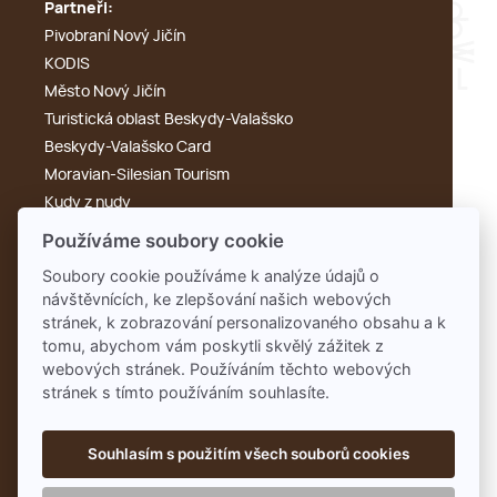
Partneři:
Pivobraní Nový Jičín
KODIS
Město Nový Jičín
Turistická oblast Beskydy-Valašsko
Beskydy-Valašsko Card
Moravian-Silesian Tourism
Kudy z nudy
Výletník
Používáme soubory cookie
Cyklotoulky
Soubory cookie používáme k analýze údajů o
KdyKde.cz
návštěvnících, ke zlepšování našich webových
Tonak
stránek, k zobrazování personalizovaného obsahu a k
Rengl
tomu, abychom vám poskytli skvělý zážitek z
webových stránek. Používáním těchto webových
stránek s tímto používáním souhlasíte.
Souhlasím s použitím všech souborů cookies