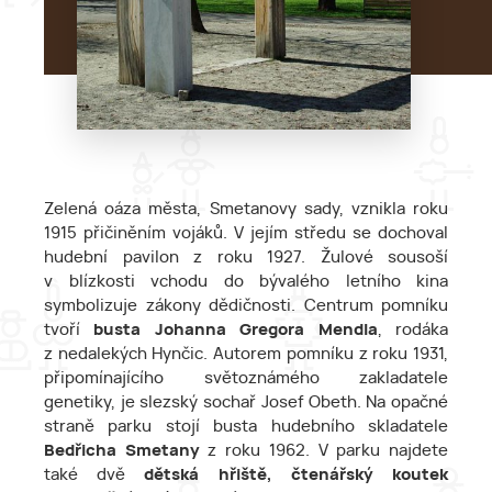
Zelená oáza města, Smetanovy sady, vznikla roku
1915 přičiněním vojáků. V jejím středu se dochoval
hudební pavilon z roku 1927. Žulové sousoší
v blízkosti vchodu do bývalého letního kina
symbolizuje zákony dědičnosti. Centrum pomníku
tvoří
busta Johanna Gregora Mendla
, rodáka
z nedalekých Hynčic. Autorem pomníku z roku 1931,
připomínajícího světoznámého zakladatele
genetiky, je slezský sochař Josef Obeth. Na opačné
straně parku stojí busta hudebního skladatele
Bedřicha Smetany
z roku 1962. V parku najdete
také dvě
dětská hřiště, čtenářský koutek