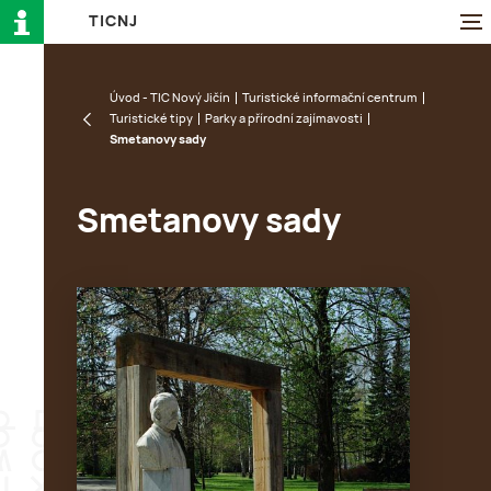
T
I
C
N
J
Úvod - TIC Nový Jičín
Turistické informační centrum
Turistické tipy
Parky a přírodní zajímavosti
Smetanovy sady
Smetanovy sady