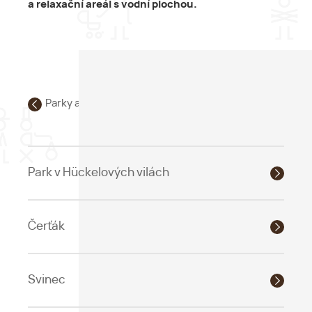
a relaxační areál s vodní plochou.
Parky a přírodní zajímavosti
Park v Hückelových vilách
Čerťák
Svinec