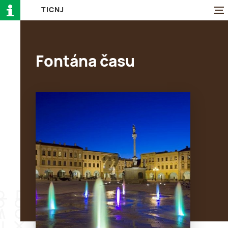
T
I
C
N
J
Fontána času