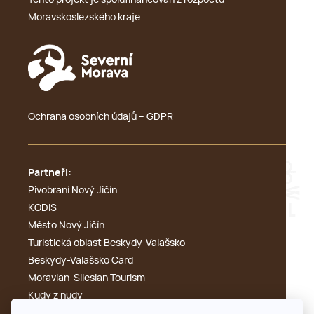
Tento projekt je spolufinancován z rozpočtu
Moravskoslezského kraje
Ochrana osobních údajů – GDPR
Partneři:
Pivobraní Nový Jičín
KODIS
Město Nový Jičín
Turistická oblast Beskydy-Valašsko
Beskydy-Valašsko Card
Moravian-Silesian Tourism
Kudy z nudy
Výletník