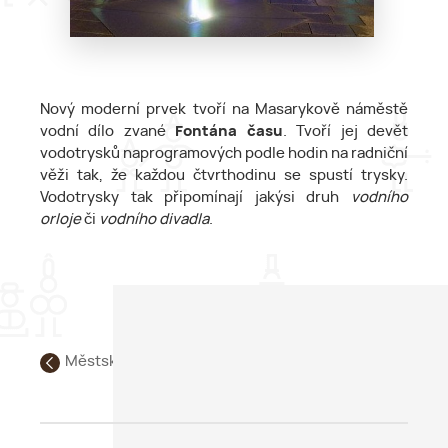
Nový moderní prvek tvoří na Masarykově náměstě
vodní dílo zvané
Fontána času
. Tvoří jej devět
vodotrysků naprogramových podle hodin na radniční
věži tak, že každou čtvrthodinu se spustí trysky.
Vodotrysky tak připomínají jakýsi druh
vodního
orloje
či
vodního divadla
.
Městská památková rezervace