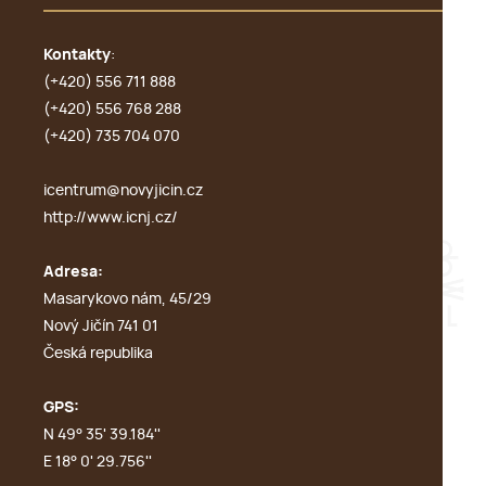
Kontakty
:
(+420) 556 711 888
(+420) 556 768 288
(+420) 735 704 070
icentrum@novyjicin.cz
http://www.icnj.cz/
Adresa:
Masarykovo nám, 45/29
Nový Jičín 741 01
Česká republika
GPS:
N 49° 35' 39.184''
E 18° 0' 29.756''