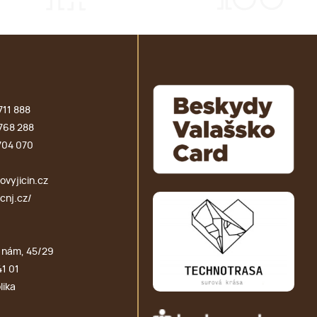
711 888
768 288
704 070
vyjicin.cz
cnj.cz/
 nám, 45/29
41 01
lika