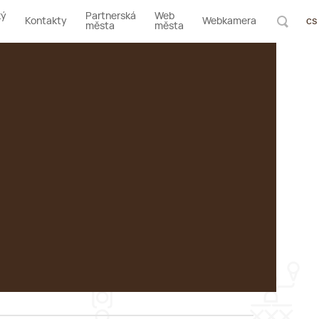
ký
Partnerská
Web
Kontakty
Webkamera
cs
města
města