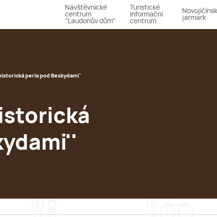
Návštěvnické
Turistické
Novojičíns
centrum
informační
jarmark
''Laudonův dům''
centrum
historická perla pod Beskydami''
istorická
kydami''