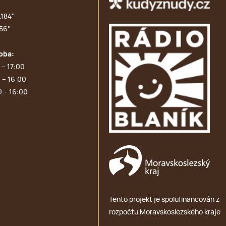
184''
56''
oba:
 – 17:00
 – 16:00
0 – 16:00
Tento projekt je spolufinancován z
rozpočtu Moravskoslezského kraje