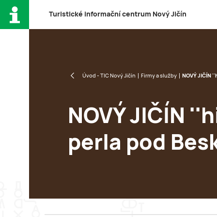
T
uristické
i
nformační
c
entrum
N
ový
J
ičín
Úvod - TIC Nový Jičín
Firmy a služby
NOVÝ JIČÍN ''
NOVÝ JIČÍN ''h
perla pod Bes