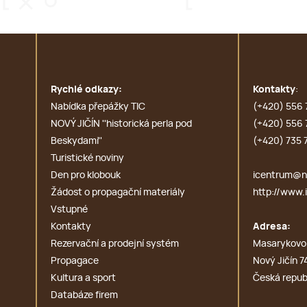
Rychlé odkazy:
Kontakty
:
Nabídka přepážky TIC
(+420) 556 
NOVÝ JIČÍN ''historická perla pod
(+420) 556 
Beskydami''
(+420) 735 
Turistické noviny
Den pro klobouk
icentrum@no
Žádost o propagační materiály
http://www.i
Vstupné
Kontakty
Adresa:
Rezervační a prodejní systém
Masarykovo
Propagace
Nový Jičín 7
Kultura a sport
Česká repub
Databáze firem