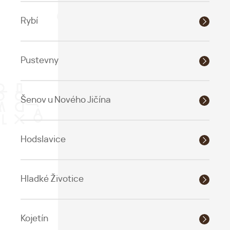
Rybí
Pustevny
Šenov u Nového Jičína
Hodslavice
Hladké Životice
Kojetín