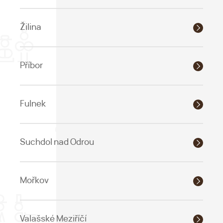
Žilina
Příbor
Fulnek
Suchdol nad Odrou
Mořkov
Valašské Meziříčí