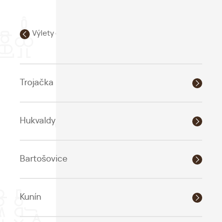
Výlety do okolí
Trojačka
Hukvaldy
Bartošovice
Kunín