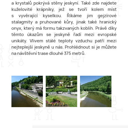
a krystalů pokrývá stěny jeskyní. Také zde najdete
kuželovité krápníky, jež se tvoří kolem míst
s vyvěrající kyselkou. Říkáme jim gejzírové
stalagmity a pruhované kůry, jinak také hranický
onyx, který má formu takzvaných koblih. Právě díky
těmto úkazům se jeskyně řadí mezi evropské
unikáty. Vlivem stálé teploty vzduchu patří mezi
nejteplejší jeskyně u nás. Prohlédnout si je můžete
na návštěvní trase dlouhé 375 metrů.