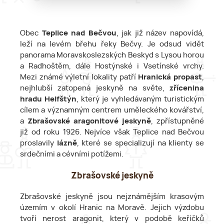
Obec
Teplice nad Bečvou
, jak již název napovídá,
leží na levém břehu řeky Bečvy. Je odsud vidět
panorama Moravskoslezských Beskyd s Lysou horou
a Radhoštěm, dále Hostýnské i Vsetínské vrchy.
Mezi známé výletní lokality patří
Hranická propast
,
nejhlubší zatopená jeskyně na světe,
zřícenina
hradu Helfštýn
, který je vyhledávaným turistickým
cílem a významným centrem uměleckého kovářství,
a
Zbrašovské aragonitové jeskyně
, zpřístupněné
již od roku 1926. Nejvíce však Teplice nad Bečvou
proslavily
lázně
, které se specializují na klienty se
srdečními a cévními potížemi.
Zbrašovské jeskyně
Zbrašovské jeskyně jsou nejznámějším krasovým
územím v okolí Hranic na Moravě. Jejich výzdobu
tvoří nerost aragonit, který v podobě keříčků