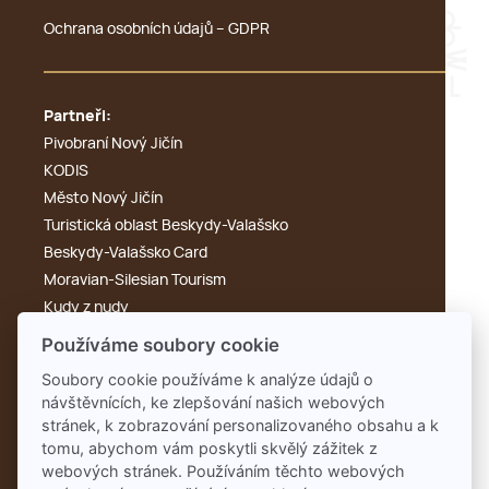
Ochrana osobních údajů – GDPR
Partneři:
Pivobraní Nový Jičín
KODIS
Město Nový Jičín
Turistická oblast Beskydy-Valašsko
Beskydy-Valašsko Card
Moravian-Silesian Tourism
Kudy z nudy
Výletník
Používáme soubory cookie
Cyklotoulky
Soubory cookie používáme k analýze údajů o
KdyKde.cz
návštěvnících, ke zlepšování našich webových
Tonak
stránek, k zobrazování personalizovaného obsahu a k
Rengl
tomu, abychom vám poskytli skvělý zážitek z
webových stránek. Používáním těchto webových