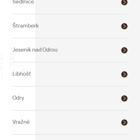
Sedlnice
Štramberk
Jeseník nad Odrou
Libhošť
Odry
Vražné