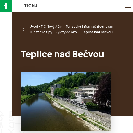
T
I
C
N
J
Úvod - TIC Nový Jičín
Turistické informační centrum
Turistické tipy
Výlety do okolí
Teplice nad Bečvou
Teplice nad Bečvou