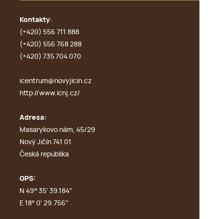
Kontakty
:
(+420) 556 711 888
(+420) 556 768 288
(+420) 735 704 070
icentrum@novyjicin.cz
http://www.icnj.cz/
Adresa:
Masarykovo nám, 45/29
Nový Jičín 741 01
Česká republika
GPS:
N 49° 35' 39.184''
E 18° 0' 29.756''