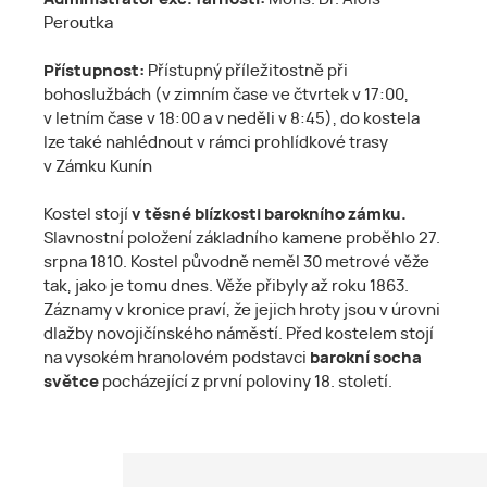
Peroutka
Přístupnost:
Přístupný příležitostně při
bohoslužbách (v zimním čase ve čtvrtek v 17:00,
v letním čase v 18:00 a v neděli v 8:45), do kostela
lze také nahlédnout v rámci prohlídkové trasy
v Zámku Kunín
Kostel stojí
v těsné blízkosti barokního zámku.
Slavnostní položení základního kamene proběhlo 27.
srpna 1810. Kostel původně neměl 30 metrové věže
tak, jako je tomu dnes. Věže přibyly až roku 1863.
Záznamy v kronice praví, že jejich hroty jsou v úrovni
dlažby novojičínského náměstí. Před kostelem stojí
na vysokém hranolovém podstavci
barokní socha
světce
pocházející z první poloviny 18. století.