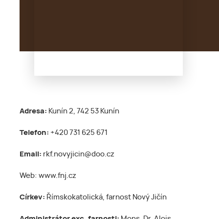
Adresa:
Kunín 2, 742 53 Kunín
Telefon:
+420 731 625 671
Email:
rkf.novyjicin@doo.cz
Web: www.fnj.cz
Církev:
Římskokatolická, farnost Nový Jičín
Administrátor exc. farnosti:
Mons. Dr. Alois