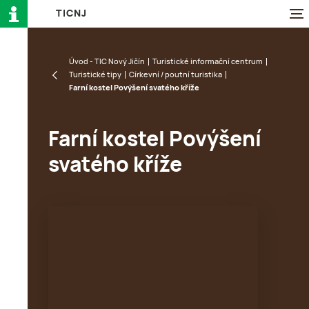
T
I
C
N
J
Úvod - TIC Nový Jičín
Turistické informační centrum
Turistické tipy
Církevní / poutní turistika
Farní kostel Povýšení svatého kříže
Farní kostel Povýšení
svatého kříže