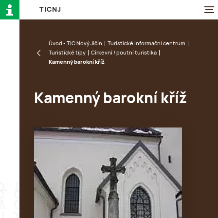
T
I
C
N
J
Úvod - TIC Nový Jičín
Turistické informační centrum
Turistické tipy
Církevní / poutní turistika
Kamenný barokní kříž
Kamenný barokní kříž