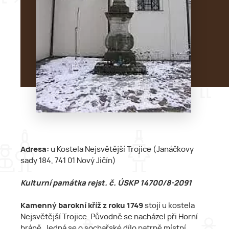
Adresa:
u Kostela Nejsvětější Trojice (Janáčkovy
sady 184, 741 01 Nový Jičín)
Kulturní památka rejst. č. ÚSKP 14700/8-2091
Kamenný barokní kříž z roku 1749
stojí u kostela
Nejsvětější Trojice. Původně se nacházel při Horní
bráně. Jedná se o sochařské dílo patrně místní