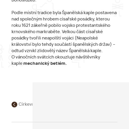
bohoslužeb.
Podle místní tradice byla Španělská kaple postavena
nad společným hrobem císařské posádky, kterou
roku 1621 zákeřně pobilo vojsko protestantského
krnovského markraběte. Velkou část císařské
posádky tvořili neapolští vojáci (Neapolské
království bylo tehdy součástí španělských držav) –
odtud vznikl zlidovělý název Španělská kaple.
O vánočních svátcích okouzluje návštěvníky
kaple
mechanický betlém.
Církevní / poutní turistika