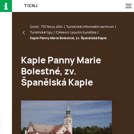
T
I
C
N
J
Úvod - TIC Nový Jičín
Turistické informační centrum
Turistické tipy
Církevní / poutní turistika
Kaple Panny Marie Bolestné, zv. Španělská Kaple
Kaple Panny Marie
Bolestné, zv.
Španělská Kaple