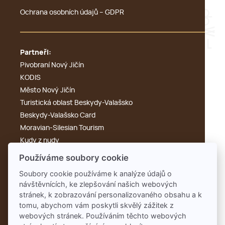
Ochrana osobních údajů – GDPR
Partneři:
Pivobraní Nový Jičín
KODIS
Město Nový Jičín
Turistická oblast Beskydy-Valašsko
Beskydy-Valašsko Card
Moravian-Silesian Tourism
Kudy z nudy
Výletník
Používáme soubory cookie
Cyklotoulky
Soubory cookie používáme k analýze údajů o
KdyKde.cz
návštěvnících, ke zlepšování našich webových
Tonak
stránek, k zobrazování personalizovaného obsahu a k
Rengl
tomu, abychom vám poskytli skvělý zážitek z
webových stránek. Používáním těchto webových